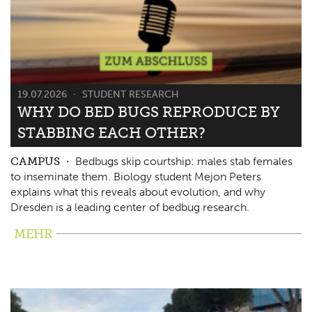
19.07.2026
STUDENT RESEARCH
WHY DO BED BUGS REPRODUCE BY
STABBING EACH OTHER?
CAMPUS
Bedbugs skip courtship: males stab females
to inseminate them. Biology student Mejon Peters
explains what this reveals about evolution, and why
Dresden is a leading center of bedbug research.
MEHR