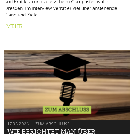
und Kraftklub und zuletzt beim Campusfestival in
Dresden. Im Interview verrät er viel über anstehende
Pläne und Ziele.
MEHR
17.06.2026
ZUM ABSCHLUSS
WIE BERICHTET MAN ÜBER