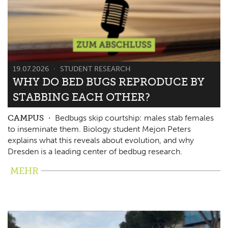
19.07.2026
STUDENT RESEARCH
WHY DO BED BUGS REPRODUCE BY
STABBING EACH OTHER?
CAMPUS
Bedbugs skip courtship: males stab females
to inseminate them. Biology student Mejon Peters
explains what this reveals about evolution, and why
Dresden is a leading center of bedbug research.
MEHR