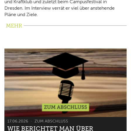
und Kraftklub und zuletzt beim Campusfestival in
Dresden. Im Interview verrät er viel über anstehende
Pläne und Ziele.
MEHR
17.06.2026
ZUM ABSCHLUSS
WIE BERICHTET MAN ÜBER