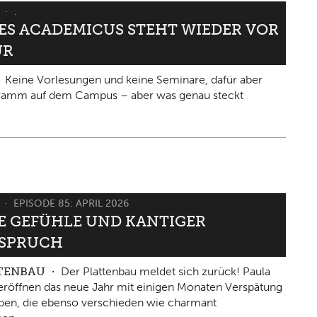
6
.
IES ACADEMICUS STEHT WIEDER VOR
ÜR
Keine Vorlesungen und keine Seminare, dafür aber
gramm auf dem Campus – aber was genau steckt
6
EPISODE 85: APRIL 2026
 GEFÜHLE UND KANTIGER W
PRUCH
TTENBAU
Der Plattenbau meldet sich zurück! Paula
eröffnen das neue Jahr mit einigen Monaten Verspätung
ben, die ebenso verschieden wie charmant