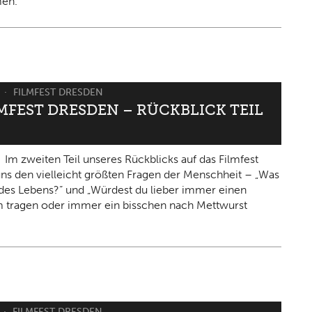
en.
6
FILMFEST DRESDEN
LMFEST DRESDEN – RÜCKBLICK TEIL
Im zweiten Teil unseres Rückblicks auf das Filmfest
 uns den vielleicht größten Fragen der Menschheit – „Was
n des Lebens?“ und „Würdest du lieber immer einen
 tragen oder immer ein bisschen nach Mettwurst
FILMFEST DRESDEN