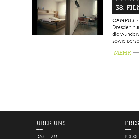
38. FI
CAMPUS
Dresden nun
die wunderv
sowie persö
MEHR
ÜBER UNS
PRES
DAS TEAM
PRESS