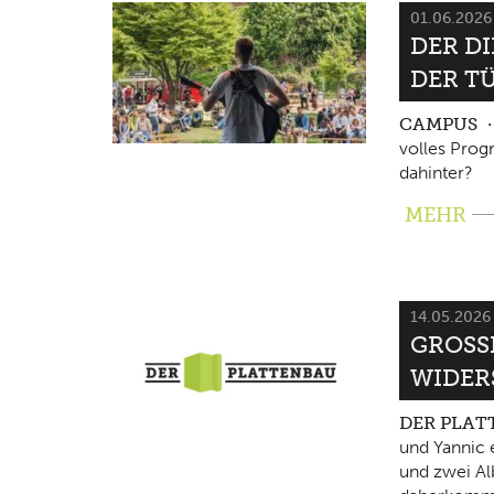
01.06.202
DER D
DER T
CAMPUS
volles Pro
dahinter?
MEHR
14.05.202
GROSSE
IDERS
DER PLA
und Yannic 
und zwei Al