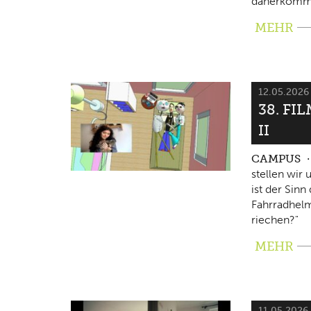
daherkomm
MEHR
12.05.202
38. FI
II
CAMPUS
stellen wir
ist der Sin
Fahrradhelm
riechen?"
MEHR
11.05.2026