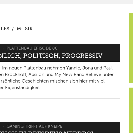
LES
/
MUSIK
6
PLATTENBAU EPISODE 86
NLICH, POLITISCH, PROGRESSIV
Im neuen Plattenbau nehmen Yannic, Jona und Paul
on Brockhoff, Apsilon und My New Band Believe unter
ersönliche Geschichten mischen sich hier mit viel
er Eigenständigkeit.
6
GAMING TRIFFT AUF KNEIPE