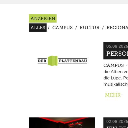
ANZEIGEN
ALLES
/
CAMPUS
/
KULTUR
/
REGIONA
05.08.202
PERSÖ
CAMPUS
die Alben v
die Lupe. P
musikalisch
MEHR
02.08.202