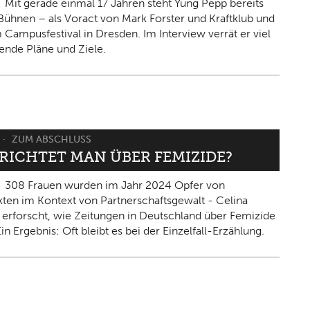
Mit gerade einmal 17 Jahren steht Yung Pepp bereits
Bühnen – als Voract von Mark Forster und Kraftklub und
 Campusfestival in Dresden. Im Interview verrät er viel
ende Pläne und Ziele.
ZUM ABSCHLUSS
ERICHTET MAN ÜBER FEMIZIDE?
308 Frauen wurden im Jahr 2024 Opfer von
kten im Kontext von Partnerschaftsgewalt - Celina
 erforscht, wie Zeitungen in Deutschland über Femizide
in Ergebnis: Oft bleibt es bei der Einzelfall-Erzählung.