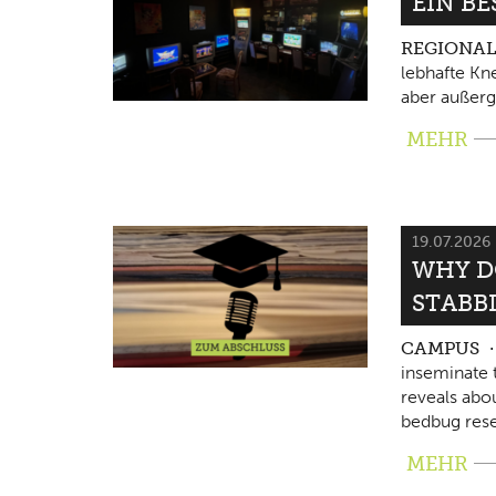
EIN B
REGIONA
lebhafte Kne
aber außerg
MEHR
19.07.2026
WHY D
STABB
CAMPUS
inseminate 
reveals abo
bedbug rese
MEHR