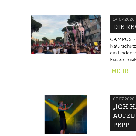
14.07.2026
DIE RE
CAMPUS
Naturschutz
ein Leidensc
Existenzrisi
MEHR
07.07.2026
„ICH 
AUFZU
PEPP