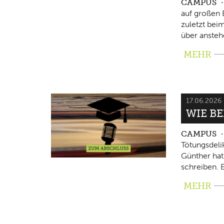
CAMPUS
auf großen 
zuletzt beim
über ansteh
MEHR
17.06.2026
WIE B
CAMPUS
Tötungsdeli
Günther hat
schreiben. E
MEHR