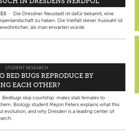
ESUCH IN DRESDENS NERDPOL
LES
Die Dresdner Neustadt ist dafür bekannt, eine
ipenlandschaft zu haben. Die Vielfalt dieser Auswahl ist
ewöhnlicher, als man erwarten würde.
STUDENT RESEARCH
O BED BUGS REPRODUCE BY
ING EACH OTHER?
Bedbugs skip courtship: males stab females to
them. Biology student Mejon Peters explains what this
ut evolution, and why Dresden is a leading center of
arch.