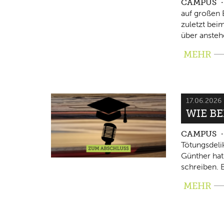
CAMPUS
auf großen 
zuletzt beim
über ansteh
MEHR
17.06.2026
WIE B
CAMPUS
Tötungsdeli
Günther hat
schreiben. E
MEHR