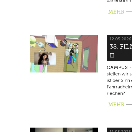
daherkomm
MEHR
12.05.202
38. FI
II
CAMPUS
stellen wir
ist der Sin
Fahrradhelm
riechen?"
MEHR
11.05.2026