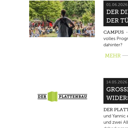
01.06.202
DER D
DER T
CAMPUS
volles Pro
dahinter?
MEHR
14.05.202
GROSSE
IDERS
DER PLA
und Yannic 
und zwei Al