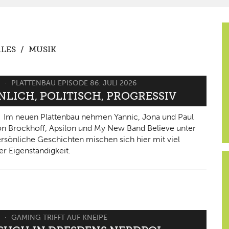
LES
/
MUSIK
6
PLATTENBAU EPISODE 86: JULI 2026
NLICH, POLITISCH, PROGRESSIV
Im neuen Plattenbau nehmen Yannic, Jona und Paul
on Brockhoff, Apsilon und My New Band Believe unter
ersönliche Geschichten mischen sich hier mit viel
er Eigenständigkeit.
6
GAMING TRIFFT AUF KNEIPE