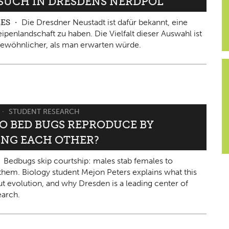
ESUCH IN DRESDENS NERDPOL
LES
Die Dresdner Neustadt ist dafür bekannt, eine
ipenlandschaft zu haben. Die Vielfalt dieser Auswahl ist
ewöhnlicher, als man erwarten würde.
STUDENT RESEARCH
O BED BUGS REPRODUCE BY
ING EACH OTHER?
Bedbugs skip courtship: males stab females to
them. Biology student Mejon Peters explains what this
ut evolution, and why Dresden is a leading center of
arch.