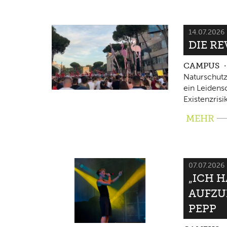
14.07.2026
DIE RE
CAMPUS
Naturschutz
ein Leidensc
Existenzrisi
MEHR
07.07.2026
„ICH 
AUFZU
PEPP