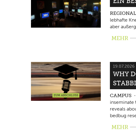
EIN B
REGIONA
lebhafte Kne
aber außerg
MEHR
19.07.2026
WHY D
STABB
CAMPUS
inseminate 
reveals abo
bedbug rese
MEHR