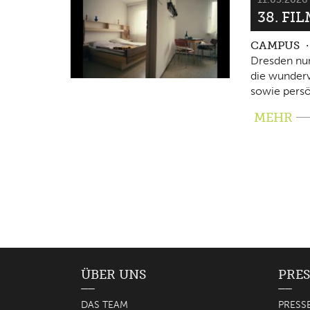
38. FI
CAMPUS
Dresden nun
die wunderv
sowie persö
MEHR
ÜBER UNS
PRES
DAS TEAM
PRESS