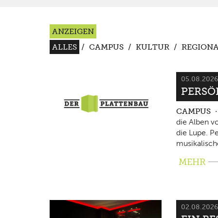
ANZEIGEN
ALLES
/
CAMPUS
/
KULTUR
/
REGIONA
05.08.202
PERSÖ
CAMPUS
die Alben v
die Lupe. P
musikalisch
MEHR
02.08.202