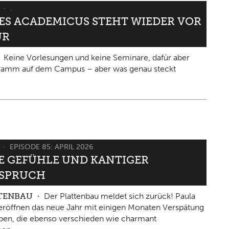
6
.
IES ACADEMICUS STEHT WIEDER VOR
ÜR
Keine Vorlesungen und keine Seminare, dafür aber
gramm auf dem Campus – aber was genau steckt
6
EPISODE 85: APRIL 2026
 GEFÜHLE UND KANTIGER W
PRUCH
TTENBAU
Der Plattenbau meldet sich zurück! Paula
eröffnen das neue Jahr mit einigen Monaten Verspätung
ben, die ebenso verschieden wie charmant