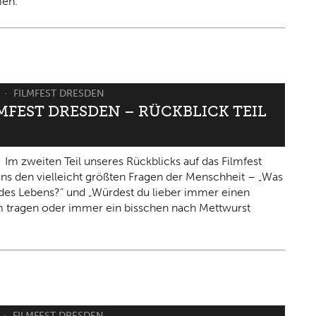
en.
6
FILMFEST DRESDEN
LMFEST DRESDEN – RÜCKBLICK TEIL
Im zweiten Teil unseres Rückblicks auf das Filmfest
 uns den vielleicht größten Fragen der Menschheit – „Was
n des Lebens?“ und „Würdest du lieber immer einen
 tragen oder immer ein bisschen nach Mettwurst
FILMFEST DRESDEN