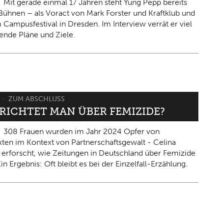
Mit gerade einmal 17 Jahren steht Yung Pepp bereits
Bühnen – als Voract von Mark Forster und Kraftklub und
 Campusfestival in Dresden. Im Interview verrät er viel
ende Pläne und Ziele.
ZUM ABSCHLUSS
ERICHTET MAN ÜBER FEMIZIDE?
308 Frauen wurden im Jahr 2024 Opfer von
kten im Kontext von Partnerschaftsgewalt - Celina
 erforscht, wie Zeitungen in Deutschland über Femizide
in Ergebnis: Oft bleibt es bei der Einzelfall-Erzählung.