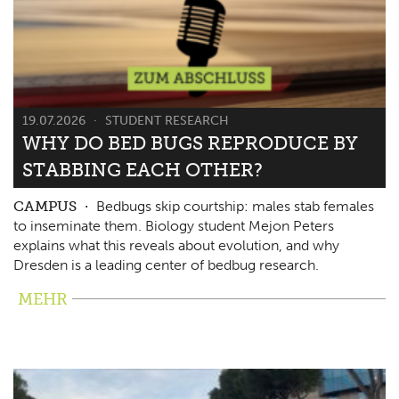
19.07.2026
STUDENT RESEARCH
WHY DO BED BUGS REPRODUCE BY
STABBING EACH OTHER?
CAMPUS
Bedbugs skip courtship: males stab females
to inseminate them. Biology student Mejon Peters
explains what this reveals about evolution, and why
Dresden is a leading center of bedbug research.
MEHR