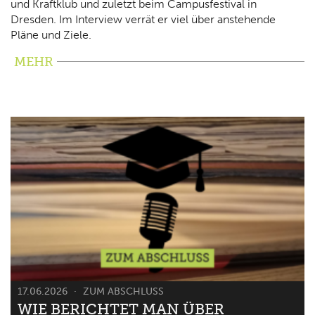
und Kraftklub und zuletzt beim Campusfestival in
Dresden. Im Interview verrät er viel über anstehende
Pläne und Ziele.
MEHR
17.06.2026
ZUM ABSCHLUSS
WIE BERICHTET MAN ÜBER