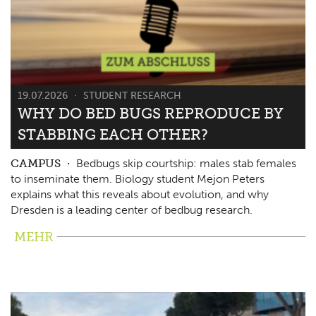
19.07.2026
STUDENT RESEARCH
WHY DO BED BUGS REPRODUCE BY
STABBING EACH OTHER?
CAMPUS
Bedbugs skip courtship: males stab females
to inseminate them. Biology student Mejon Peters
explains what this reveals about evolution, and why
Dresden is a leading center of bedbug research.
MEHR