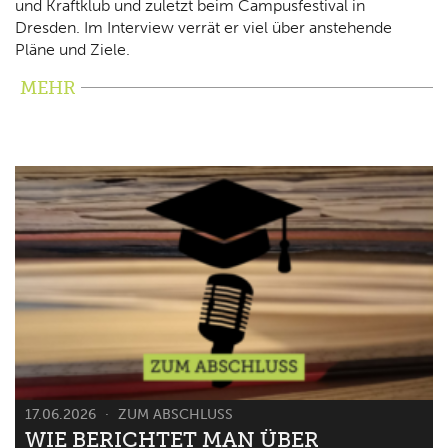
und Kraftklub und zuletzt beim Campusfestival in
Dresden. Im Interview verrät er viel über anstehende
Pläne und Ziele.
MEHR
17.06.2026
ZUM ABSCHLUSS
WIE BERICHTET MAN ÜBER