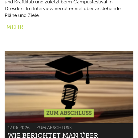
und Kraftklub und zuletzt beim Campusfestival in
Dresden. Im Interview verrät er viel über anstehende
Pläne und Ziele.
MEHR
17.06.2026
ZUM ABSCHLUSS
WIE BERICHTET MAN ÜBER