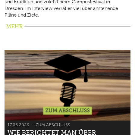
und Kraftklub und zuletzt beim Campusfestival in
Dresden. Im Interview verrät er viel über anstehende
Pläne und Ziele.
MEHR
17.06.2026
ZUM ABSCHLUSS
WIE BERICHTET MAN ÜBER