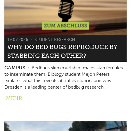
19.07.2026
STUDENT RESEARCH
WHY DO BED BUGS REPRODUCE BY
STABBING EACH OTHER?
CAMPUS
Bedbugs skip courtship: males stab females
to inseminate them. Biology student Mejon Peters
explains what this reveals about evolution, and why
Dresden is a leading center of bedbug research.
MEHR