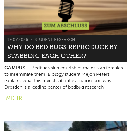
19.07.2026
STUDENT RESEARCH
WHY DO BED BUGS REPRODUCE BY
STABBING EACH OTHER?
CAMPUS
Bedbugs skip courtship: males stab females
to inseminate them. Biology student Mejon Peters
explains what this reveals about evolution, and why
Dresden is a leading center of bedbug research.
MEHR