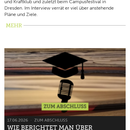
und Kraftklub und zuletzt beim Campusfestival in
Dresden. Im Interview verrät er viel über anstehende
Pläne und Ziele.
MEHR
17.06.2026
ZUM ABSCHLUSS
WIE BERICHTET MAN ÜBER