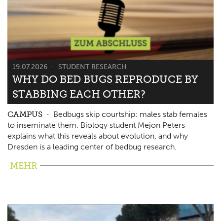
19.07.2026
STUDENT RESEARCH
WHY DO BED BUGS REPRODUCE BY
STABBING EACH OTHER?
CAMPUS
Bedbugs skip courtship: males stab females
to inseminate them. Biology student Mejon Peters
explains what this reveals about evolution, and why
Dresden is a leading center of bedbug research.
MEHR