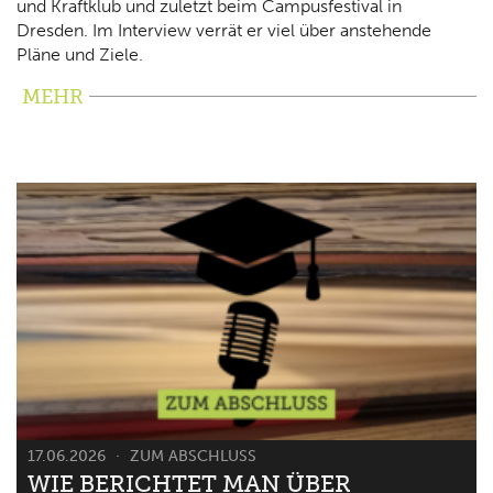
und Kraftklub und zuletzt beim Campusfestival in
Dresden. Im Interview verrät er viel über anstehende
Pläne und Ziele.
MEHR
17.06.2026
ZUM ABSCHLUSS
WIE BERICHTET MAN ÜBER