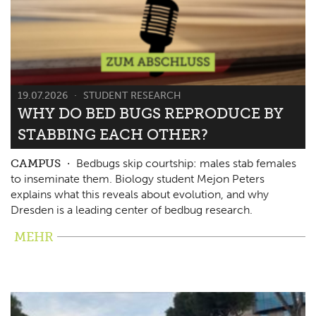
19.07.2026
STUDENT RESEARCH
WHY DO BED BUGS REPRODUCE BY
STABBING EACH OTHER?
CAMPUS
Bedbugs skip courtship: males stab females
to inseminate them. Biology student Mejon Peters
explains what this reveals about evolution, and why
Dresden is a leading center of bedbug research.
MEHR