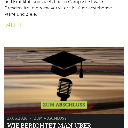
und Kraftklub und zuletzt beim Campusfestival in
Dresden. Im Interview verrät er viel über anstehende
Pläne und Ziele.
MEHR
17.06.2026
ZUM ABSCHLUSS
WIE BERICHTET MAN ÜBER