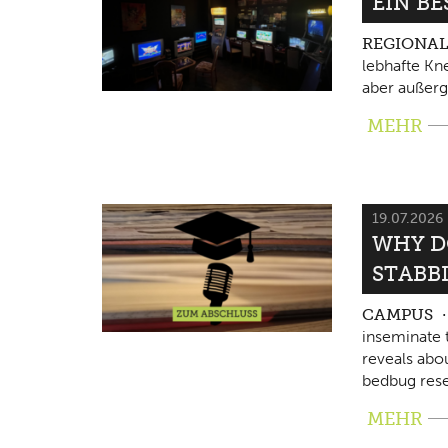
EIN B
REGIONA
lebhafte Kne
aber außerg
MEHR
19.07.2026
WHY D
STABB
CAMPUS
inseminate 
reveals abo
bedbug rese
MEHR