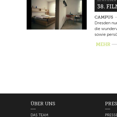
38. FI
CAMPUS
Dresden nun
die wunderv
sowie persö
MEHR
ÜBER UNS
PRES
DAS TEAM
PRESS