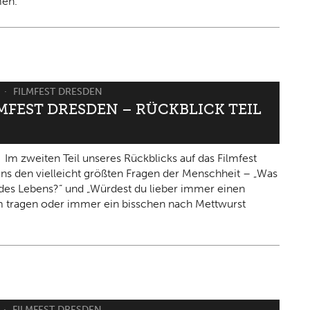
en.
6
FILMFEST DRESDEN
LMFEST DRESDEN – RÜCKBLICK TEIL
Im zweiten Teil unseres Rückblicks auf das Filmfest
 uns den vielleicht größten Fragen der Menschheit – „Was
n des Lebens?“ und „Würdest du lieber immer einen
 tragen oder immer ein bisschen nach Mettwurst
FILMFEST DRESDEN