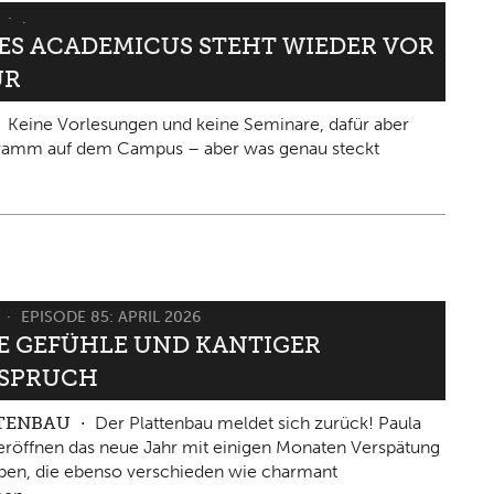
6
.
IES ACADEMICUS STEHT WIEDER VOR
ÜR
Keine Vorlesungen und keine Seminare, dafür aber
gramm auf dem Campus – aber was genau steckt
6
EPISODE 85: APRIL 2026
 GEFÜHLE UND KANTIGER W
PRUCH
TTENBAU
Der Plattenbau meldet sich zurück! Paula
eröffnen das neue Jahr mit einigen Monaten Verspätung
ben, die ebenso verschieden wie charmant