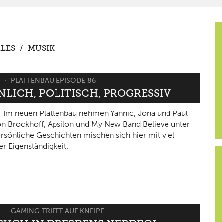
LES
/
MUSIK
6
PLATTENBAU EPISODE 86
NLICH, POLITISCH, PROGRESSIV
Im neuen Plattenbau nehmen Yannic, Jona und Paul
on Brockhoff, Apsilon und My New Band Believe unter
ersönliche Geschichten mischen sich hier mit viel
er Eigenständigkeit.
6
GAMING TRIFFT AUF KNEIPE