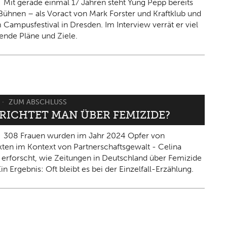
Mit gerade einmal 17 Jahren steht Yung Pepp bereits
Bühnen – als Voract von Mark Forster und Kraftklub und
 Campusfestival in Dresden. Im Interview verrät er viel
ende Pläne und Ziele.
ZUM ABSCHLUSS
ERICHTET MAN ÜBER FEMIZIDE?
308 Frauen wurden im Jahr 2024 Opfer von
kten im Kontext von Partnerschaftsgewalt - Celina
 erforscht, wie Zeitungen in Deutschland über Femizide
in Ergebnis: Oft bleibt es bei der Einzelfall-Erzählung.