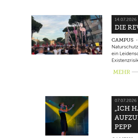
14.07.2026
DIE RE
CAMPUS
Naturschutz
ein Leidensc
Existenzrisi
MEHR
07.07.2026
„ICH 
AUFZU
PEPP