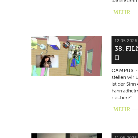
daherkomm
MEHR
12.05.202
38. FI
II
CAMPUS
stellen wir
ist der Sin
Fahrradhelm
riechen?"
MEHR
11.05.2026