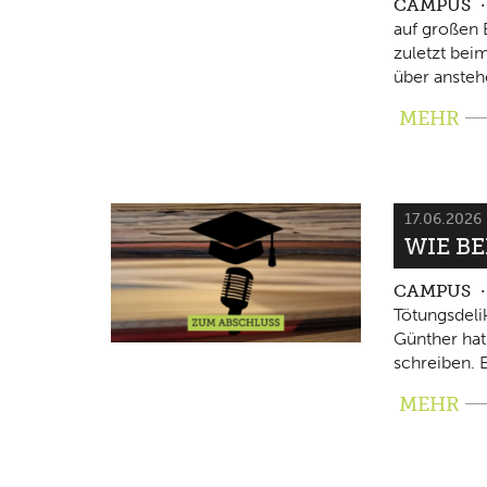
CAMPUS
auf großen 
zuletzt beim
über ansteh
MEHR
17.06.2026
WIE B
CAMPUS
Tötungsdeli
Günther hat
schreiben. E
MEHR