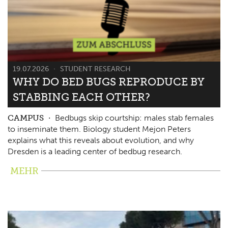
19.07.2026
STUDENT RESEARCH
WHY DO BED BUGS REPRODUCE BY
STABBING EACH OTHER?
CAMPUS
Bedbugs skip courtship: males stab females
to inseminate them. Biology student Mejon Peters
explains what this reveals about evolution, and why
Dresden is a leading center of bedbug research.
MEHR