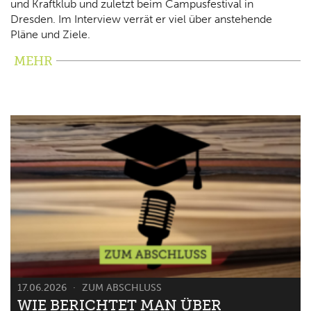
und Kraftklub und zuletzt beim Campusfestival in
Dresden. Im Interview verrät er viel über anstehende
Pläne und Ziele.
MEHR
17.06.2026
ZUM ABSCHLUSS
WIE BERICHTET MAN ÜBER