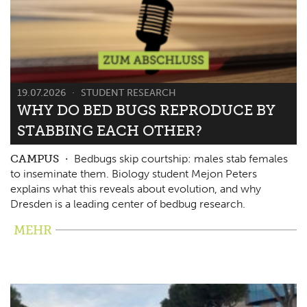
19.07.2026
STUDENT RESEARCH
WHY DO BED BUGS REPRODUCE BY
STABBING EACH OTHER?
CAMPUS
Bedbugs skip courtship: males stab females
to inseminate them. Biology student Mejon Peters
explains what this reveals about evolution, and why
Dresden is a leading center of bedbug research.
MEHR