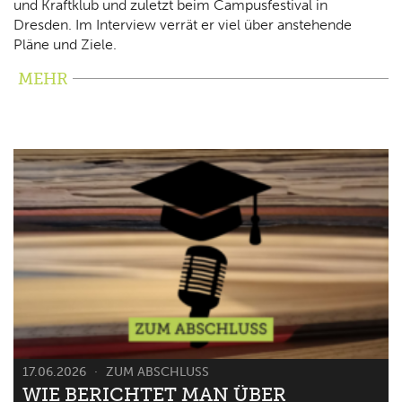
und Kraftklub und zuletzt beim Campusfestival in
Dresden. Im Interview verrät er viel über anstehende
Pläne und Ziele.
MEHR
17.06.2026
ZUM ABSCHLUSS
WIE BERICHTET MAN ÜBER