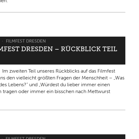
en.
6
FILMFEST DRESDEN
LMFEST DRESDEN – RÜCKBLICK TEIL
Im zweiten Teil unseres Rückblicks auf das Filmfest
 uns den vielleicht größten Fragen der Menschheit – „Was
n des Lebens?“ und „Würdest du lieber immer einen
 tragen oder immer ein bisschen nach Mettwurst
FILMFEST DRESDEN