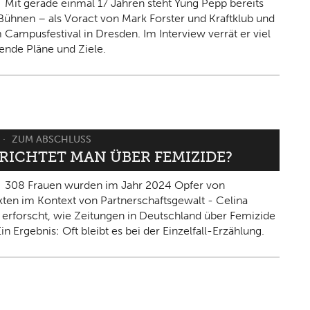
Mit gerade einmal 17 Jahren steht Yung Pepp bereits
Bühnen – als Voract von Mark Forster und Kraftklub und
 Campusfestival in Dresden. Im Interview verrät er viel
ende Pläne und Ziele.
ZUM ABSCHLUSS
ERICHTET MAN ÜBER FEMIZIDE?
308 Frauen wurden im Jahr 2024 Opfer von
kten im Kontext von Partnerschaftsgewalt - Celina
 erforscht, wie Zeitungen in Deutschland über Femizide
in Ergebnis: Oft bleibt es bei der Einzelfall-Erzählung.