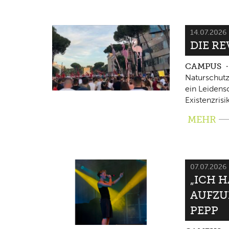
14.07.2026
DIE RE
CAMPUS
Naturschutz
ein Leidensc
Existenzrisi
MEHR
07.07.2026
„ICH 
AUFZU
PEPP