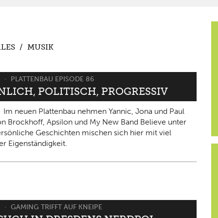
LES
/
MUSIK
6
PLATTENBAU EPISODE 86
NLICH, POLITISCH, PROGRESSIV
Im neuen Plattenbau nehmen Yannic, Jona und Paul
on Brockhoff, Apsilon und My New Band Believe unter
ersönliche Geschichten mischen sich hier mit viel
er Eigenständigkeit.
6
GAMING TRIFFT AUF KNEIPE