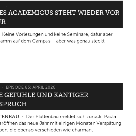
6
.
IES ACADEMICUS STEHT WIEDER VOR
ÜR
Keine Vorlesungen und keine Seminare, dafür aber
gramm auf dem Campus – aber was genau steckt
6
EPISODE 85: APRIL 2026
 GEFÜHLE UND KANTIGER W
PRUCH
TTENBAU
Der Plattenbau meldet sich zurück! Paula
eröffnen das neue Jahr mit einigen Monaten Verspätung
ben, die ebenso verschieden wie charmant