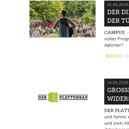
01.06.202
DER D
DER T
CAMPUS
volles Pro
dahinter?
MEHR
14.05.202
GROSSE
IDERS
DER PLA
und Yannic 
und zwei Al