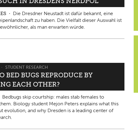
ESUCH IN DRESDENS NERDPOL
LES
Die Dresdner Neustadt ist dafür bekannt, eine
ipenlandschaft zu haben. Die Vielfalt dieser Auswahl ist
ewöhnlicher, als man erwarten würde.
STUDENT RESEARCH
O BED BUGS REPRODUCE BY
ING EACH OTHER?
Bedbugs skip courtship: males stab females to
them. Biology student Mejon Peters explains what this
ut evolution, and why Dresden is a leading center of
arch.