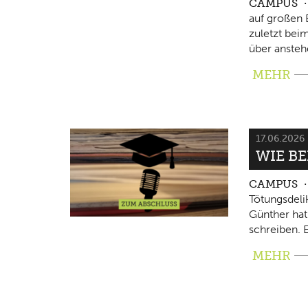
CAMPUS
auf großen 
zuletzt beim
über ansteh
MEHR
17.06.2026
WIE B
CAMPUS
Tötungsdeli
Günther hat
schreiben. E
MEHR