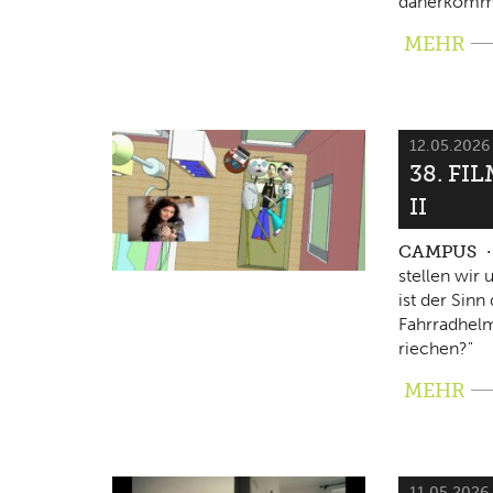
daherkomm
MEHR
12.05.202
38. FI
II
CAMPUS
stellen wir
ist der Sin
Fahrradhelm
riechen?"
MEHR
11.05.2026