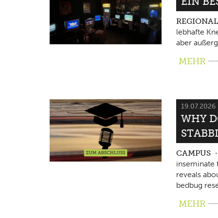
EIN B
REGIONA
lebhafte Kne
aber außerg
MEHR
19.07.2026
WHY D
STABB
CAMPUS
inseminate 
reveals abo
bedbug rese
MEHR