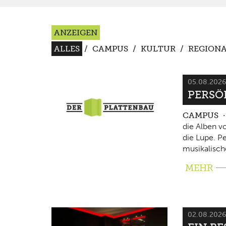
ANZEIGEN
ALLES
/
CAMPUS
/
KULTUR
/
REGIONA
05.08.202
PERSÖ
CAMPUS
die Alben v
die Lupe. P
musikalisch
MEHR
02.08.202