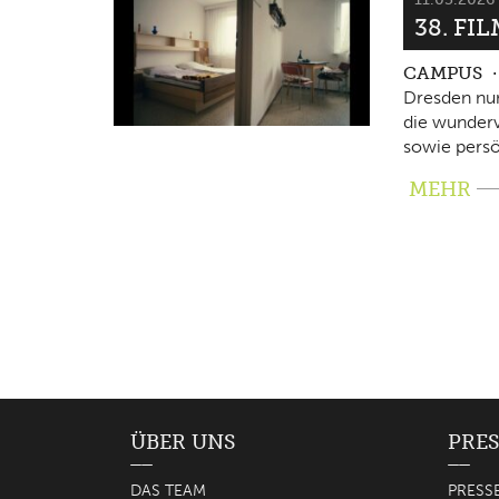
38. FI
CAMPUS
Dresden nun
die wunderv
sowie persö
MEHR
ÜBER UNS
PRES
DAS TEAM
PRESS