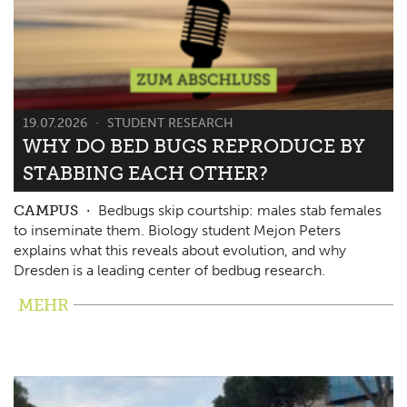
19.07.2026
STUDENT RESEARCH
WHY DO BED BUGS REPRODUCE BY
STABBING EACH OTHER?
CAMPUS
Bedbugs skip courtship: males stab females
to inseminate them. Biology student Mejon Peters
explains what this reveals about evolution, and why
Dresden is a leading center of bedbug research.
MEHR