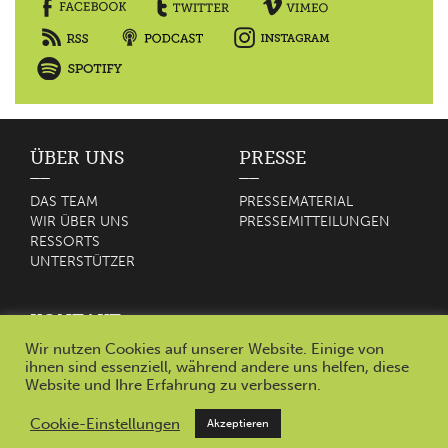
ÜBER UNS
PRESSE
DAS TEAM
PRESSEMATERIAL
WIR ÜBER UNS
PRESSEMITTEILUNGEN
RESSORTS
UNTERSTÜTZER
KONTAKT
Wir nutzen Cookies auf unserer Website. Einige von
KONTAKT
ihnen sind essenziell, während andere uns helfen, diese
IMPRESSUM
Website und Ihre Erfahrung zu verbessern.
Cookie-Einstellungen
Akzeptieren
AXMARO