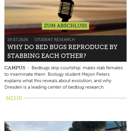
19.07.2026
STUDENT RESEARCH
WHY DO BED BUGS REPRODUCE BY
STABBING EACH OTHER?
CAMPUS
Bedbugs skip courtship: males stab females
to inseminate them. Biology student Mejon Peters
explains what this reveals about evolution, and why
Dresden is a leading center of bedbug research.
MEHR