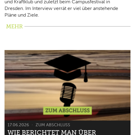
und Kraftklub und zuletzt beim Campusfestival in
Dresden. Im Interview verrät er viel über anstehende
Pläne und Ziele.
MEHR
17.06.2026
ZUM ABSCHLUSS
WIE BERICHTET MAN ÜBER