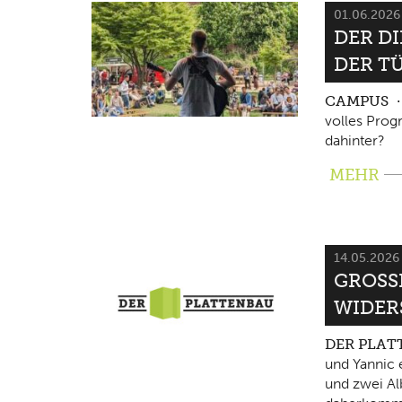
01.06.202
DER D
DER T
CAMPUS
volles Pro
dahinter?
MEHR
14.05.202
GROSSE
IDERS
DER PLA
und Yannic 
und zwei Al