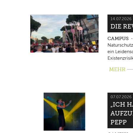
14.07.2026
DIE RE
CAMPUS
Naturschutz
ein Leidensc
Existenzrisi
MEHR
07.07.2026
„ICH 
AUFZU
PEPP