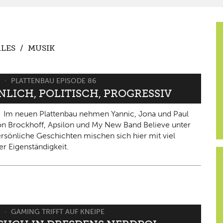
LES
/
MUSIK
6
PLATTENBAU EPISODE 86
NLICH, POLITISCH, PROGRESSIV
Im neuen Plattenbau nehmen Yannic, Jona und Paul
on Brockhoff, Apsilon und My New Band Believe unter
ersönliche Geschichten mischen sich hier mit viel
er Eigenständigkeit.
6
GAMING TRIFFT AUF KNEIPE