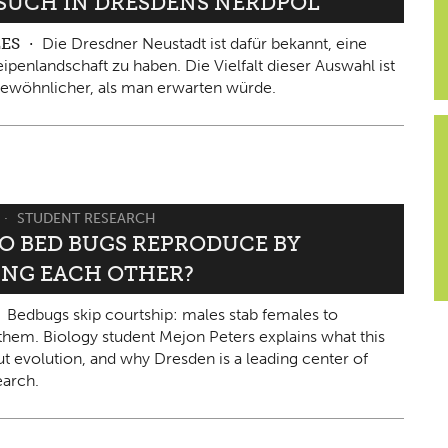
ESUCH IN DRESDENS NERDPOL
LES
Die Dresdner Neustadt ist dafür bekannt, eine
ipenlandschaft zu haben. Die Vielfalt dieser Auswahl ist
ewöhnlicher, als man erwarten würde.
STUDENT RESEARCH
O BED BUGS REPRODUCE BY
ING EACH OTHER?
Bedbugs skip courtship: males stab females to
them. Biology student Mejon Peters explains what this
ut evolution, and why Dresden is a leading center of
arch.