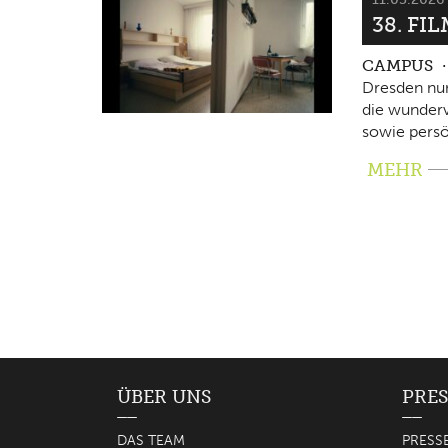
38. FI
CAMPUS
Dresden nun
die wunderv
sowie persö
MEHR
ÜBER UNS
PRES
DAS TEAM
PRESS