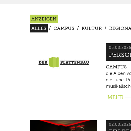
ANZEIGEN
ALLES
/
CAMPUS
/
KULTUR
/
REGIONA
05.08.202
PERSÖ
CAMPUS
die Alben v
die Lupe. P
musikalisch
MEHR
02.08.202