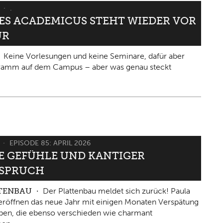
6
.
IES ACADEMICUS STEHT WIEDER VOR
ÜR
Keine Vorlesungen und keine Seminare, dafür aber
gramm auf dem Campus – aber was genau steckt
6
EPISODE 85: APRIL 2026
 GEFÜHLE UND KANTIGER W
PRUCH
TTENBAU
Der Plattenbau meldet sich zurück! Paula
eröffnen das neue Jahr mit einigen Monaten Verspätung
ben, die ebenso verschieden wie charmant