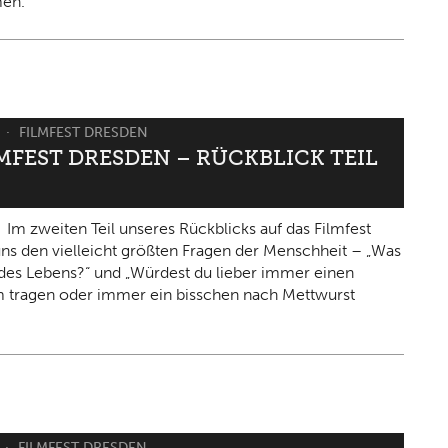
en.
6
FILMFEST DRESDEN
LMFEST DRESDEN – RÜCKBLICK TEIL
Im zweiten Teil unseres Rückblicks auf das Filmfest
 uns den vielleicht größten Fragen der Menschheit – „Was
n des Lebens?“ und „Würdest du lieber immer einen
 tragen oder immer ein bisschen nach Mettwurst
FILMFEST DRESDEN