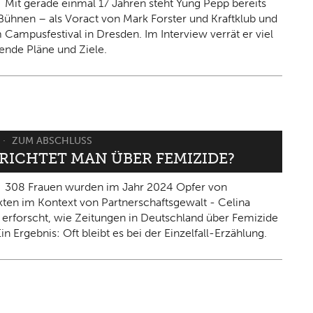
Mit gerade einmal 17 Jahren steht Yung Pepp bereits
Bühnen – als Voract von Mark Forster und Kraftklub und
 Campusfestival in Dresden. Im Interview verrät er viel
ende Pläne und Ziele.
ZUM ABSCHLUSS
ERICHTET MAN ÜBER FEMIZIDE?
308 Frauen wurden im Jahr 2024 Opfer von
kten im Kontext von Partnerschaftsgewalt - Celina
 erforscht, wie Zeitungen in Deutschland über Femizide
in Ergebnis: Oft bleibt es bei der Einzelfall-Erzählung.