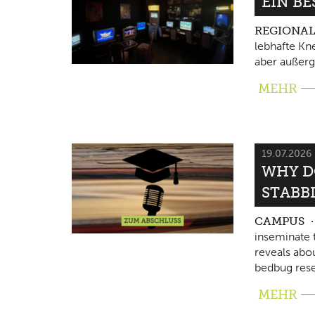
EIN B
REGIONA
lebhafte Kne
aber außerg
MEHR
19.07.2026
WHY D
STABB
CAMPUS
inseminate 
reveals abo
bedbug rese
MEHR