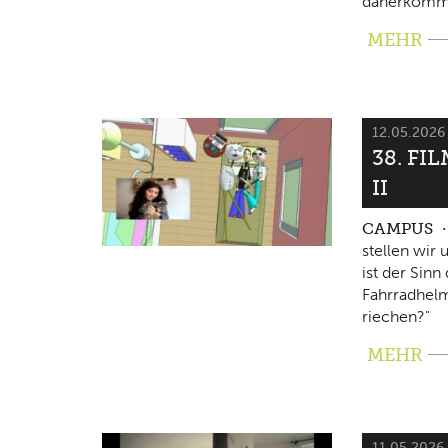
daherkomm
MEHR
12.05.202
38. FI
II
CAMPUS
stellen wir
ist der Sin
Fahrradhelm
riechen?"
MEHR
11.05.2026