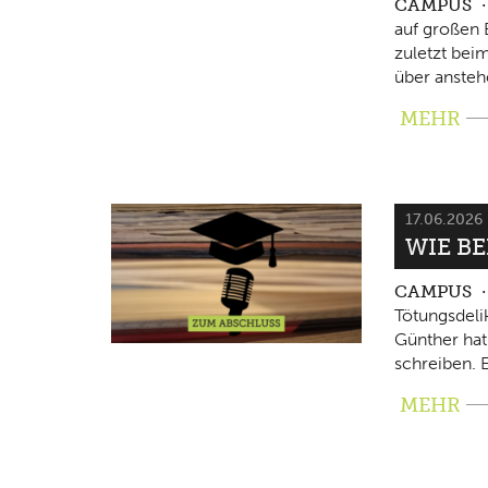
CAMPUS
auf großen 
zuletzt beim
über ansteh
MEHR
17.06.2026
WIE B
CAMPUS
Tötungsdeli
Günther hat
schreiben. E
MEHR