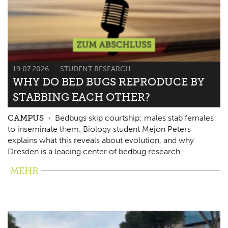
19.07.2026
STUDENT RESEARCH
WHY DO BED BUGS REPRODUCE BY
STABBING EACH OTHER?
CAMPUS
Bedbugs skip courtship: males stab females
to inseminate them. Biology student Mejon Peters
explains what this reveals about evolution, and why
Dresden is a leading center of bedbug research.
MEHR