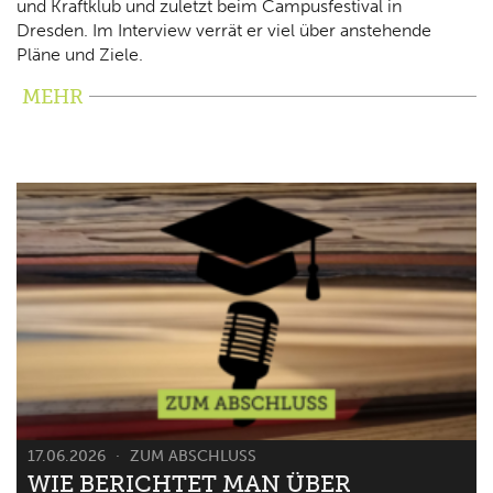
und Kraftklub und zuletzt beim Campusfestival in
Dresden. Im Interview verrät er viel über anstehende
Pläne und Ziele.
MEHR
17.06.2026
ZUM ABSCHLUSS
WIE BERICHTET MAN ÜBER