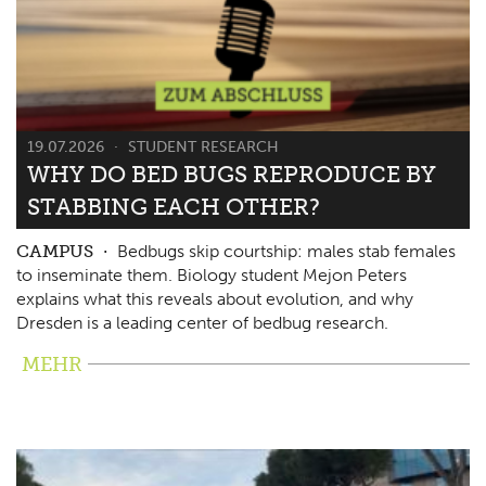
19.07.2026
STUDENT RESEARCH
WHY DO BED BUGS REPRODUCE BY
STABBING EACH OTHER?
CAMPUS
Bedbugs skip courtship: males stab females
to inseminate them. Biology student Mejon Peters
explains what this reveals about evolution, and why
Dresden is a leading center of bedbug research.
MEHR