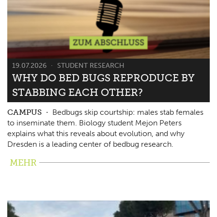
19.07.2026
STUDENT RESEARCH
WHY DO BED BUGS REPRODUCE BY
STABBING EACH OTHER?
CAMPUS
Bedbugs skip courtship: males stab females
to inseminate them. Biology student Mejon Peters
explains what this reveals about evolution, and why
Dresden is a leading center of bedbug research.
MEHR