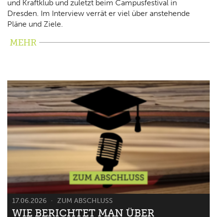
und Kraftklub und zuletzt beim Campusfestival in
Dresden. Im Interview verrät er viel über anstehende
Pläne und Ziele.
MEHR
17.06.2026
ZUM ABSCHLUSS
WIE BERICHTET MAN ÜBER