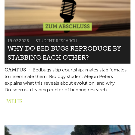
19.07.2026
STUDENT RESEARCH
WHY DO BED BUGS REPRODUCE BY
STABBING EACH OTHER?
CAMPUS
Bedbugs skip courtship: males stab females
to inseminate them. Biology student Mejon Peters
explains what this reveals about evolution, and why
Dresden is a leading center of bedbug research.
MEHR