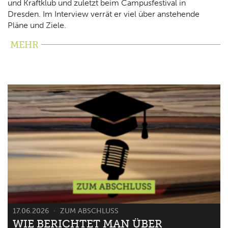
und Kraftklub und zuletzt beim Campusfestival in
Dresden. Im Interview verrät er viel über anstehende
Pläne und Ziele.
MEHR
17.06.2026
ZUM ABSCHLUSS
WIE BERICHTET MAN ÜBER