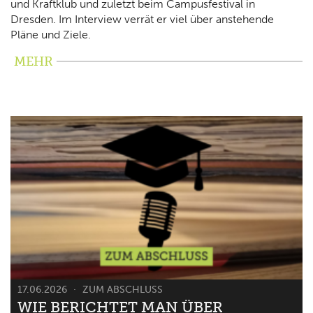
und Kraftklub und zuletzt beim Campusfestival in
Dresden. Im Interview verrät er viel über anstehende
Pläne und Ziele.
MEHR
17.06.2026
ZUM ABSCHLUSS
WIE BERICHTET MAN ÜBER