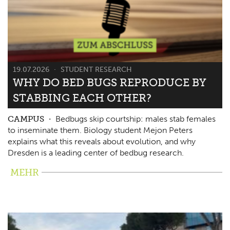
19.07.2026
STUDENT RESEARCH
WHY DO BED BUGS REPRODUCE BY
STABBING EACH OTHER?
CAMPUS
Bedbugs skip courtship: males stab females
to inseminate them. Biology student Mejon Peters
explains what this reveals about evolution, and why
Dresden is a leading center of bedbug research.
MEHR