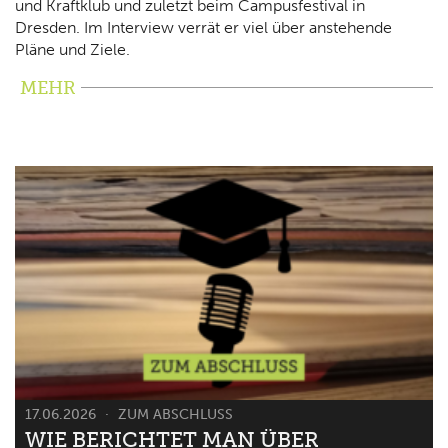
und Kraftklub und zuletzt beim Campusfestival in
Dresden. Im Interview verrät er viel über anstehende
Pläne und Ziele.
MEHR
17.06.2026
ZUM ABSCHLUSS
WIE BERICHTET MAN ÜBER