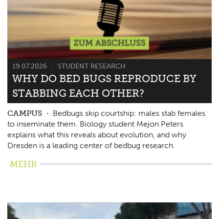
19.07.2026
STUDENT RESEARCH
WHY DO BED BUGS REPRODUCE BY
STABBING EACH OTHER?
CAMPUS
Bedbugs skip courtship: males stab females
to inseminate them. Biology student Mejon Peters
explains what this reveals about evolution, and why
Dresden is a leading center of bedbug research.
MEHR