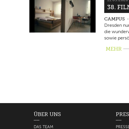
38. FI
CAMPUS
Dresden nun
die wunderv
sowie persö
MEHR
ÜBER UNS
PRES
DAS TEAM
PRESS