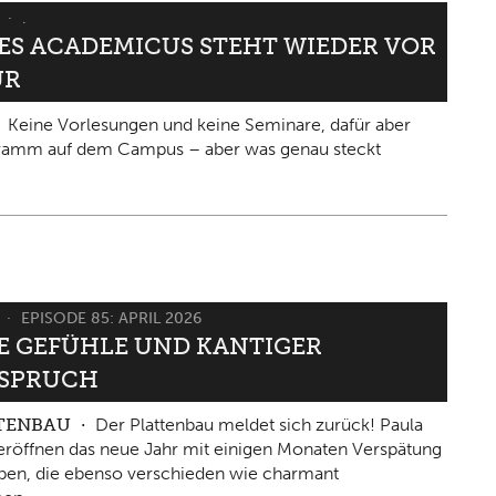
6
.
IES ACADEMICUS STEHT WIEDER VOR
ÜR
Keine Vorlesungen und keine Seminare, dafür aber
gramm auf dem Campus – aber was genau steckt
6
EPISODE 85: APRIL 2026
 GEFÜHLE UND KANTIGER W
PRUCH
TTENBAU
Der Plattenbau meldet sich zurück! Paula
eröffnen das neue Jahr mit einigen Monaten Verspätung
ben, die ebenso verschieden wie charmant