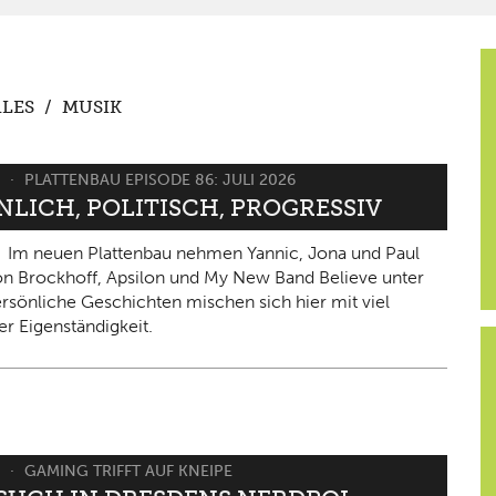
LES
/
MUSIK
6
PLATTENBAU EPISODE 86: JULI 2026
NLICH, POLITISCH, PROGRESSIV
Im neuen Plattenbau nehmen Yannic, Jona und Paul
on Brockhoff, Apsilon und My New Band Believe unter
ersönliche Geschichten mischen sich hier mit viel
er Eigenständigkeit.
6
GAMING TRIFFT AUF KNEIPE