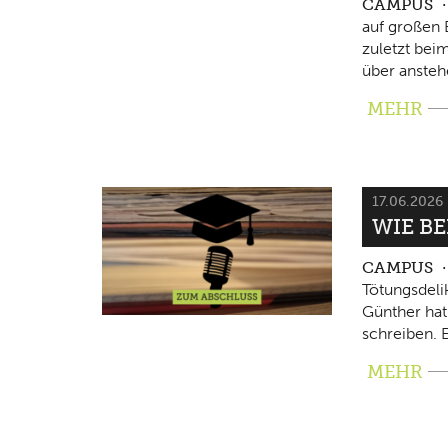
CAMPUS
auf großen 
zuletzt beim
über ansteh
MEHR
17.06.2026
WIE B
CAMPUS
Tötungsdeli
Günther hat
schreiben. E
MEHR