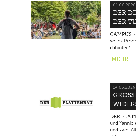
01.06.202
DER D
DER T
CAMPUS
volles Pro
dahinter?
MEHR
14.05.202
GROSSE
IDERS
DER PLA
und Yannic 
und zwei Al