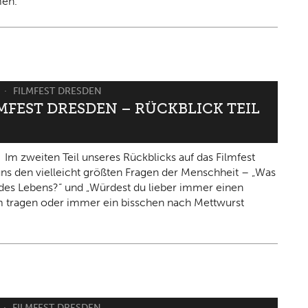
en.
6
FILMFEST DRESDEN
LMFEST DRESDEN – RÜCKBLICK TEIL
Im zweiten Teil unseres Rückblicks auf das Filmfest
 uns den vielleicht größten Fragen der Menschheit – „Was
n des Lebens?“ und „Würdest du lieber immer einen
 tragen oder immer ein bisschen nach Mettwurst
FILMFEST DRESDEN