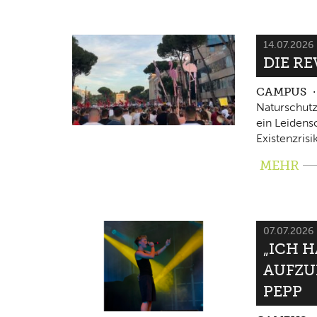
14.07.2026
DIE RE
CAMPUS
Naturschutz
ein Leidensc
Existenzrisi
MEHR
07.07.2026
„ICH 
AUFZU
PEPP