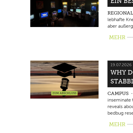
EIN B
REGIONA
lebhafte Kne
aber außerg
MEHR
19.07.2026
WHY D
STABB
CAMPUS
inseminate 
reveals abo
bedbug rese
MEHR