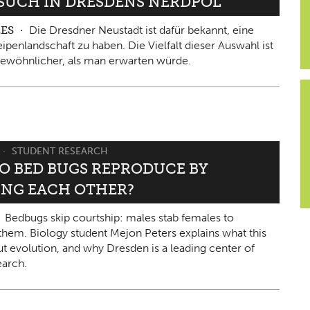
ESUCH IN DRESDENS NERDPOL
LES
Die Dresdner Neustadt ist dafür bekannt, eine
ipenlandschaft zu haben. Die Vielfalt dieser Auswahl ist
ewöhnlicher, als man erwarten würde.
STUDENT RESEARCH
O BED BUGS REPRODUCE BY
ING EACH OTHER?
Bedbugs skip courtship: males stab females to
them. Biology student Mejon Peters explains what this
ut evolution, and why Dresden is a leading center of
arch.