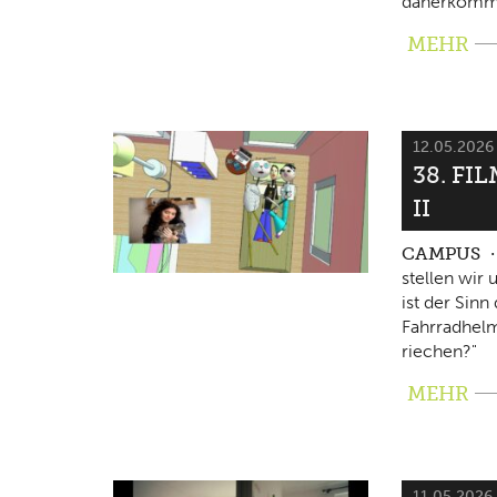
daherkomm
MEHR
12.05.202
38. FI
II
CAMPUS
stellen wir
ist der Sin
Fahrradhelm
riechen?"
MEHR
11.05.2026