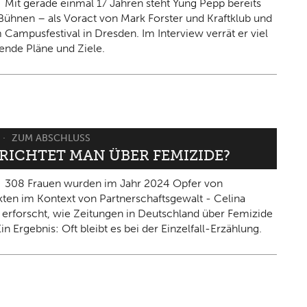
Mit gerade einmal 17 Jahren steht Yung Pepp bereits
Bühnen – als Voract von Mark Forster und Kraftklub und
 Campusfestival in Dresden. Im Interview verrät er viel
ende Pläne und Ziele.
ZUM ABSCHLUSS
ERICHTET MAN ÜBER FEMIZIDE?
308 Frauen wurden im Jahr 2024 Opfer von
kten im Kontext von Partnerschaftsgewalt - Celina
 erforscht, wie Zeitungen in Deutschland über Femizide
in Ergebnis: Oft bleibt es bei der Einzelfall-Erzählung.