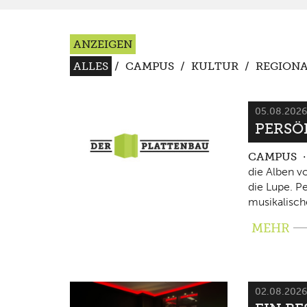
ANZEIGEN
ALLES
/
CAMPUS
/
KULTUR
/
REGIONA
05.08.202
PERSÖ
CAMPUS
die Alben v
die Lupe. P
musikalisch
MEHR
02.08.202