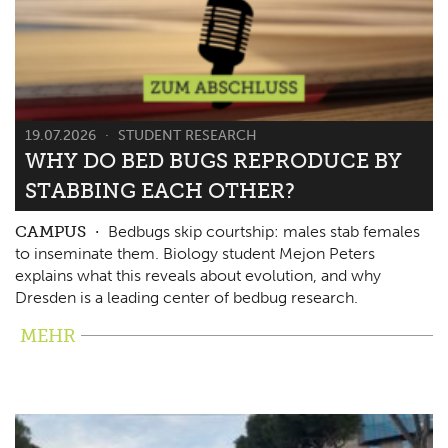
19.07.2026
STUDENT RESEARCH
WHY DO BED BUGS REPRODUCE BY
STABBING EACH OTHER?
CAMPUS
Bedbugs skip courtship: males stab females
to inseminate them. Biology student Mejon Peters
explains what this reveals about evolution, and why
Dresden is a leading center of bedbug research.
MEHR