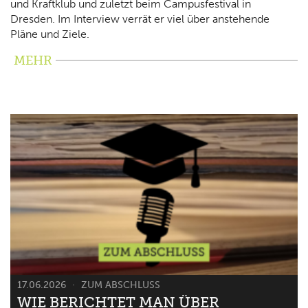
und Kraftklub und zuletzt beim Campusfestival in
Dresden. Im Interview verrät er viel über anstehende
Pläne und Ziele.
MEHR
17.06.2026
ZUM ABSCHLUSS
WIE BERICHTET MAN ÜBER