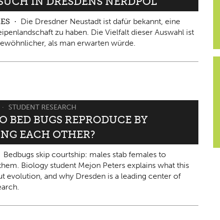
ESUCH IN DRESDENS NERDPOL
LES
Die Dresdner Neustadt ist dafür bekannt, eine
ipenlandschaft zu haben. Die Vielfalt dieser Auswahl ist
ewöhnlicher, als man erwarten würde.
STUDENT RESEARCH
O BED BUGS REPRODUCE BY
ING EACH OTHER?
Bedbugs skip courtship: males stab females to
them. Biology student Mejon Peters explains what this
ut evolution, and why Dresden is a leading center of
arch.