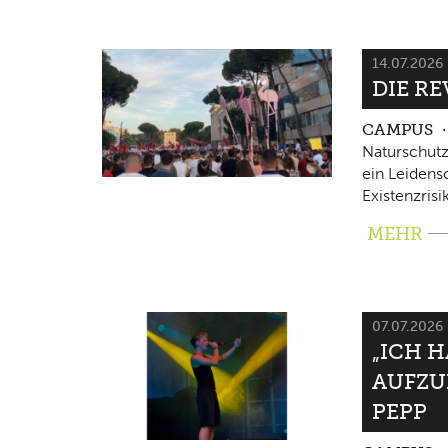
14.07.2026
DIE RE
CAMPUS
Naturschutz
ein Leidensc
Existenzrisi
MEHR
07.07.2026
„ICH 
AUFZU
PEPP