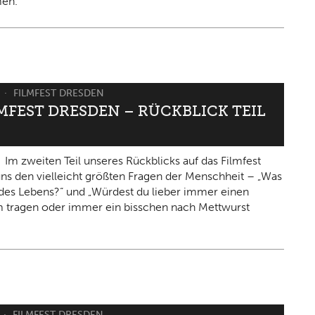
en.
6
FILMFEST DRESDEN
LMFEST DRESDEN – RÜCKBLICK TEIL
Im zweiten Teil unseres Rückblicks auf das Filmfest
 uns den vielleicht größten Fragen der Menschheit – „Was
n des Lebens?“ und „Würdest du lieber immer einen
 tragen oder immer ein bisschen nach Mettwurst
FILMFEST DRESDEN