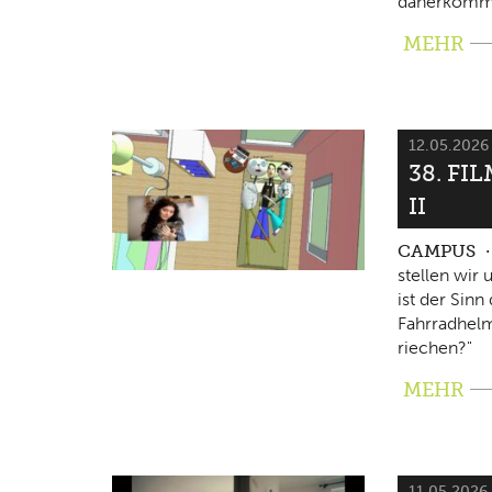
daherkomm
MEHR
12.05.202
38. FI
II
CAMPUS
stellen wir
ist der Sin
Fahrradhelm
riechen?"
MEHR
11.05.2026