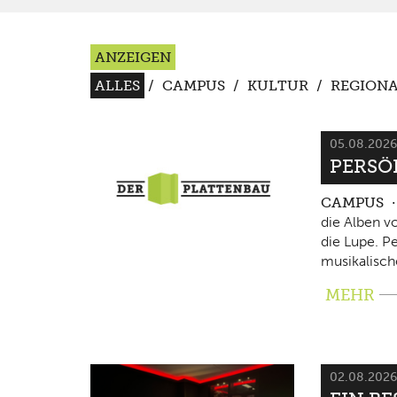
ANZEIGEN
ALLES
/
CAMPUS
/
KULTUR
/
REGIONA
05.08.202
PERSÖ
CAMPUS
die Alben v
die Lupe. P
musikalisch
MEHR
02.08.202