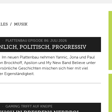
LES
/
MUSIK
6
PLATTENBAU EPISODE 86: JULI 2026
NLICH, POLITISCH, PROGRESSIV
Im neuen Plattenbau nehmen Yannic, Jona und Paul
on Brockhoff, Apsilon und My New Band Believe unter
ersönliche Geschichten mischen sich hier mit viel
er Eigenständigkeit.
6
GAMING TRIFFT AUF KNEIPE