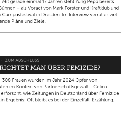
Mit gerade einmal 17 Jahren steht Yung Pepp bereits
Bühnen – als Voract von Mark Forster und Kraftklub und
 Campusfestival in Dresden. Im Interview verrät er viel
ende Pläne und Ziele.
ZUM ABSCHLUSS
ERICHTET MAN ÜBER FEMIZIDE?
308 Frauen wurden im Jahr 2024 Opfer von
kten im Kontext von Partnerschaftsgewalt - Celina
 erforscht, wie Zeitungen in Deutschland über Femizide
in Ergebnis: Oft bleibt es bei der Einzelfall-Erzählung.