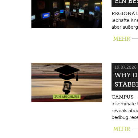
EIN B
REGIONA
lebhafte Kne
aber außerg
MEHR
19.07.2026
WHY D
STABB
CAMPUS
inseminate 
reveals abo
bedbug rese
MEHR