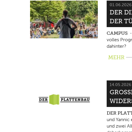
01.06.202
DER D
DER T
CAMPUS
volles Pro
dahinter?
MEHR
14.05.202
GROSSE
IDERS
DER PLA
und Yannic 
und zwei Al