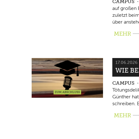
CAMPUS
auf großen 
zuletzt beim
über ansteh
MEHR
17.06.2026
WIE B
CAMPUS
Tötungsdeli
Günther hat
schreiben. E
MEHR