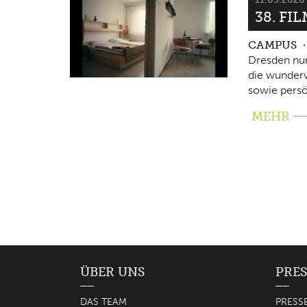
38. FI
CAMPUS
Dresden nun
die wunderv
sowie persö
MEHR
ÜBER UNS
PRES
DAS TEAM
PRESS