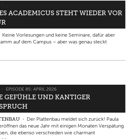
6
.
IES ACADEMICUS STEHT WIEDER VOR
ÜR
Keine Vorlesungen und keine Seminare, dafür aber
gramm auf dem Campus – aber was genau steckt
6
EPISODE 85: APRIL 2026
 GEFÜHLE UND KANTIGER W
PRUCH
TTENBAU
Der Plattenbau meldet sich zurück! Paula
eröffnen das neue Jahr mit einigen Monaten Verspätung
ben, die ebenso verschieden wie charmant