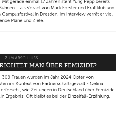
Mit gerade einmal 17 Jahren steht Yung Pepp bereits
Bühnen – als Voract von Mark Forster und Kraftklub und
 Campusfestival in Dresden. Im Interview verrät er viel
ende Pläne und Ziele.
ZUM ABSCHLUSS
ERICHTET MAN ÜBER FEMIZIDE?
308 Frauen wurden im Jahr 2024 Opfer von
kten im Kontext von Partnerschaftsgewalt - Celina
 erforscht, wie Zeitungen in Deutschland über Femizide
in Ergebnis: Oft bleibt es bei der Einzelfall-Erzählung.