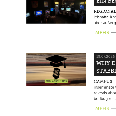
EIN B
REGIONA
lebhafte Kne
aber außerg
MEHR
19.07.2026
WHY D
STABB
CAMPUS
inseminate 
reveals abo
bedbug rese
MEHR