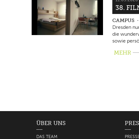
38. FI
CAMPUS
Dresden nun
die wunderv
sowie persö
MEHR
ÜBER UNS
PRES
DAS TEAM
PRESS