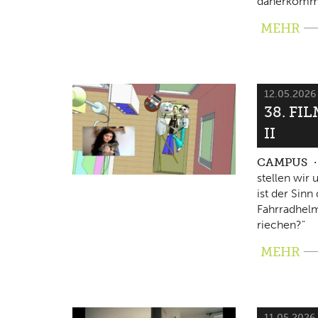
daherkomm
MEHR
12.05.202
38. FI
II
CAMPUS
stellen wir
ist der Sin
Fahrradhelm
riechen?"
MEHR
11.05.2026