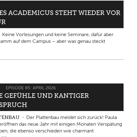
6
.
IES ACADEMICUS STEHT WIEDER VOR
ÜR
Keine Vorlesungen und keine Seminare, dafür aber
gramm auf dem Campus – aber was genau steckt
6
EPISODE 85: APRIL 2026
 GEFÜHLE UND KANTIGER W
PRUCH
TTENBAU
Der Plattenbau meldet sich zurück! Paula
eröffnen das neue Jahr mit einigen Monaten Verspätung
ben, die ebenso verschieden wie charmant