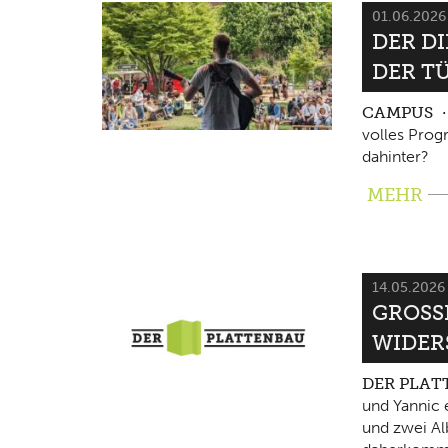
01.06.202
DER D
DER T
CAMPUS
volles Pro
dahinter?
MEHR
14.05.202
GROSSE
IDERS
DER PLA
und Yannic 
und zwei Al