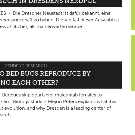
ESUCH IN DRESDENS NERDPOL
LES
Die Dresdner Neustadt ist dafür bekannt, eine
ipenlandschaft zu haben. Die Vielfalt dieser Auswahl ist
ewöhnlicher, als man erwarten würde.
STUDENT RESEARCH
O BED BUGS REPRODUCE BY
ING EACH OTHER?
Bedbugs skip courtship: males stab females to
them. Biology student Mejon Peters explains what this
ut evolution, and why Dresden is a leading center of
arch.