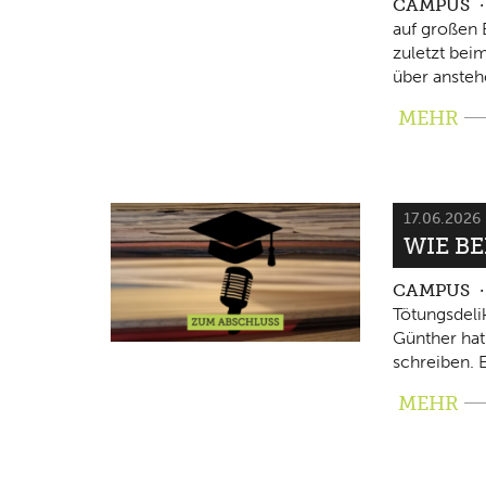
CAMPUS
auf großen 
zuletzt beim
über ansteh
MEHR
17.06.2026
WIE B
CAMPUS
Tötungsdeli
Günther hat
schreiben. E
MEHR