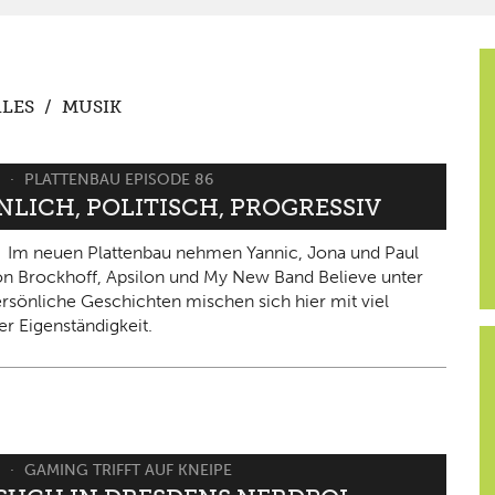
LES
/
MUSIK
6
PLATTENBAU EPISODE 86
NLICH, POLITISCH, PROGRESSIV
Im neuen Plattenbau nehmen Yannic, Jona und Paul
on Brockhoff, Apsilon und My New Band Believe unter
ersönliche Geschichten mischen sich hier mit viel
er Eigenständigkeit.
6
GAMING TRIFFT AUF KNEIPE