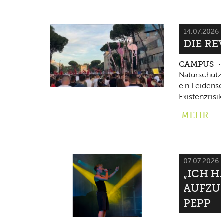
14.07.2026
DIE RE
CAMPUS
Naturschutz
ein Leidensc
Existenzrisi
MEHR
07.07.2026
„ICH 
AUFZU
PEPP