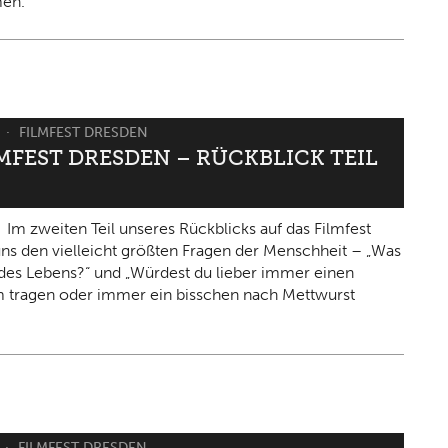
en.
6
FILMFEST DRESDEN
LMFEST DRESDEN – RÜCKBLICK TEIL
Im zweiten Teil unseres Rückblicks auf das Filmfest
 uns den vielleicht größten Fragen der Menschheit – „Was
n des Lebens?“ und „Würdest du lieber immer einen
 tragen oder immer ein bisschen nach Mettwurst
FILMFEST DRESDEN