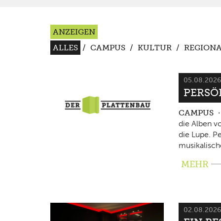
ANZEIGEN
ALLES
/
CAMPUS
/
KULTUR
/
REGIONA
05.08.202
PERSÖ
CAMPUS
die Alben v
die Lupe. P
musikalisch
MEHR
02.08.202