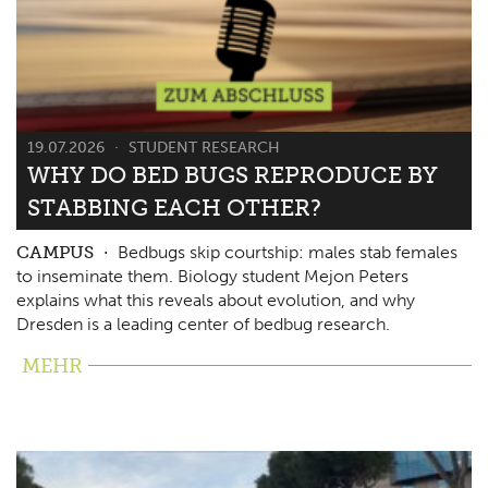
19.07.2026
STUDENT RESEARCH
WHY DO BED BUGS REPRODUCE BY
STABBING EACH OTHER?
CAMPUS
Bedbugs skip courtship: males stab females
to inseminate them. Biology student Mejon Peters
explains what this reveals about evolution, and why
Dresden is a leading center of bedbug research.
MEHR