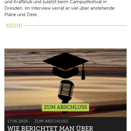
und Kraftklub und zuletzt beim Campusfestival in
Dresden. Im Interview verrät er viel über anstehende
Pläne und Ziele.
MEHR
17.06.2026
ZUM ABSCHLUSS
WIE BERICHTET MAN ÜBER