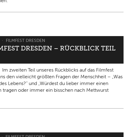
en.
6
FILMFEST DRESDEN
LMFEST DRESDEN – RÜCKBLICK TEIL
Im zweiten Teil unseres Rückblicks auf das Filmfest
 uns den vielleicht größten Fragen der Menschheit – „Was
n des Lebens?“ und „Würdest du lieber immer einen
 tragen oder immer ein bisschen nach Mettwurst
FILMFEST DRESDEN