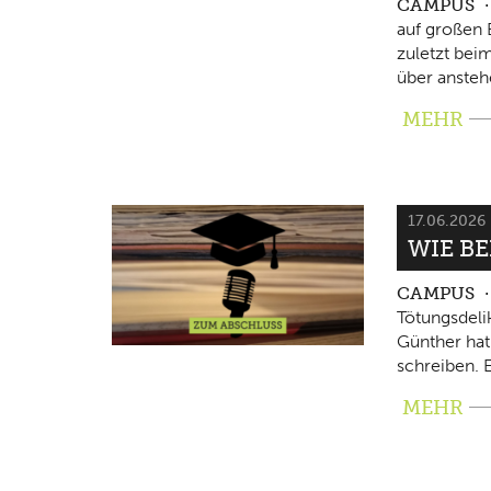
CAMPUS
auf großen 
zuletzt beim
über ansteh
MEHR
17.06.2026
WIE B
CAMPUS
Tötungsdeli
Günther hat
schreiben. E
MEHR