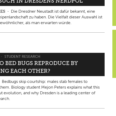
ESUCH IN DRESDENS NERDPOL
LES
Die Dresdner Neustadt ist dafür bekannt, eine
ipenlandschaft zu haben. Die Vielfalt dieser Auswahl ist
ewöhnlicher, als man erwarten würde.
STUDENT RESEARCH
O BED BUGS REPRODUCE BY
ING EACH OTHER?
Bedbugs skip courtship: males stab females to
them. Biology student Mejon Peters explains what this
ut evolution, and why Dresden is a leading center of
arch.