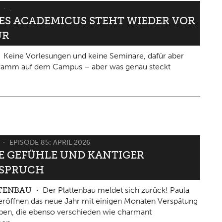
6
.
IES ACADEMICUS STEHT WIEDER VOR
ÜR
Keine Vorlesungen und keine Seminare, dafür aber
gramm auf dem Campus – aber was genau steckt
6
EPISODE 85: APRIL 2026
 GEFÜHLE UND KANTIGER W
PRUCH
TTENBAU
Der Plattenbau meldet sich zurück! Paula
eröffnen das neue Jahr mit einigen Monaten Verspätung
ben, die ebenso verschieden wie charmant