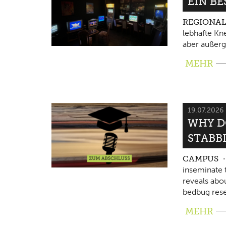
EIN B
REGIONA
lebhafte Kne
aber außerg
MEHR
19.07.2026
WHY D
STABB
CAMPUS
inseminate 
reveals abo
bedbug rese
MEHR