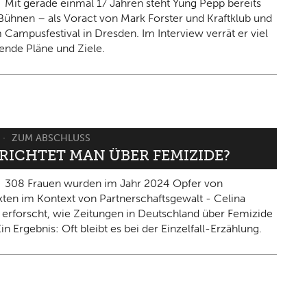
Mit gerade einmal 17 Jahren steht Yung Pepp bereits
Bühnen – als Voract von Mark Forster und Kraftklub und
 Campusfestival in Dresden. Im Interview verrät er viel
ende Pläne und Ziele.
ZUM ABSCHLUSS
ERICHTET MAN ÜBER FEMIZIDE?
308 Frauen wurden im Jahr 2024 Opfer von
kten im Kontext von Partnerschaftsgewalt - Celina
 erforscht, wie Zeitungen in Deutschland über Femizide
in Ergebnis: Oft bleibt es bei der Einzelfall-Erzählung.