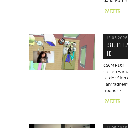
daherkomm
MEHR
12.05.202
38. FI
II
CAMPUS
stellen wir
ist der Sin
Fahrradhelm
riechen?"
MEHR
11.05.2026