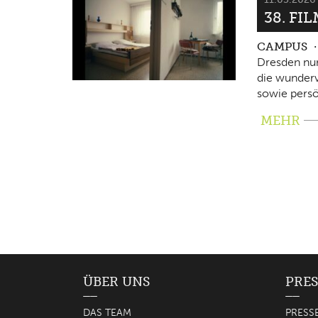
38. FI
CAMPUS
Dresden nun
die wunderv
sowie persö
MEHR
ÜBER UNS
PRES
DAS TEAM
PRESS