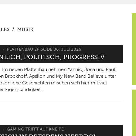
LES
/
MUSIK
6
PLATTENBAU EPISODE 86: JULI 2026
NLICH, POLITISCH, PROGRESSIV
Im neuen Plattenbau nehmen Yannic, Jona und Paul
on Brockhoff, Apsilon und My New Band Believe unter
ersönliche Geschichten mischen sich hier mit viel
er Eigenständigkeit.
6
GAMING TRIFFT AUF KNEIPE