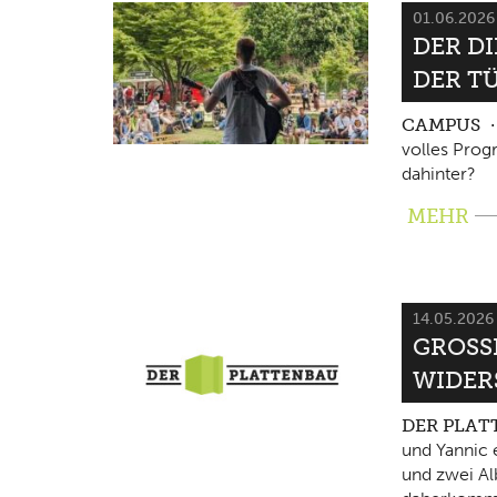
01.06.202
DER D
DER T
CAMPUS
volles Pro
dahinter?
MEHR
14.05.202
GROSSE
IDERS
DER PLA
und Yannic 
und zwei Al