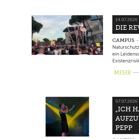
14.07.2026
DIE RE
CAMPUS
Naturschutz
ein Leidensc
Existenzrisi
MEHR
07.07.2026
„ICH 
AUFZU
PEPP