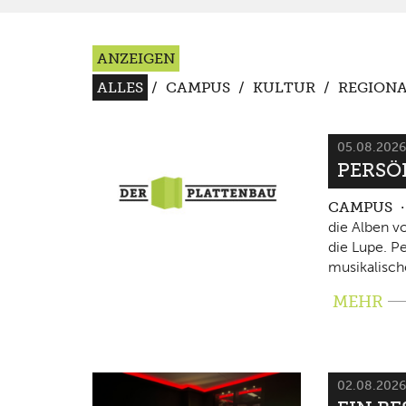
ANZEIGEN
ALLES
/
CAMPUS
/
KULTUR
/
REGIONA
05.08.202
PERSÖ
CAMPUS
die Alben v
die Lupe. P
musikalisch
MEHR
02.08.202