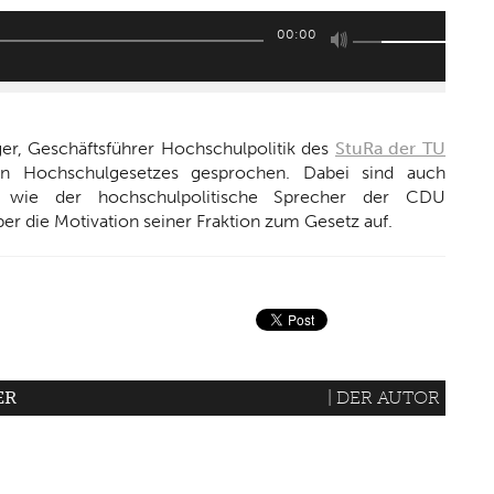
Pfeiltasten
00:00
Hoch/Runter
benutzen,
um
die
er, Geschäftsführer Hochschulpolitik des
StuRa der TU
Lautstärke
 Hochschulgesetzes gesprochen. Dabei sind auch
zu
 wie der hochschulpolitische Sprecher der CDU
regeln.
ber die Motivation seiner Fraktion zum Gesetz auf.
ER
| DER AUTOR