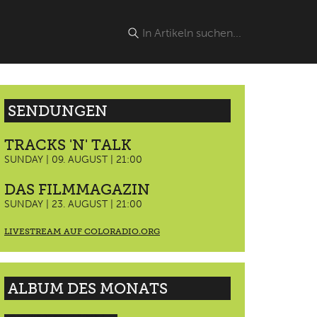
SENDUNGEN
TRACKS 'N' TALK
SUNDAY | 09. AUGUST | 21:00
DAS FILMMAGAZIN
SUNDAY | 23. AUGUST | 21:00
LIVESTREAM AUF COLORADIO.ORG
ALBUM DES MONATS