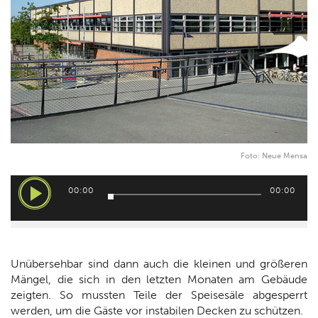
Foto: Neue Mensa
Audio-
00:00
00:00
Player
Unübersehbar sind dann auch die kleinen und größeren
Mängel, die sich in den letzten Monaten am Gebäude
zeigten. So mussten Teile der Speisesäle abgesperrt
werden, um die Gäste vor instabilen Decken zu schützen.