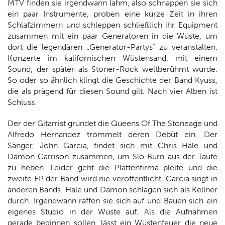
MTV finden sie irgendwann lahm, also schnappen sie sich
ein paar Instrumente, proben eine kurze Zeit in ihren
Schlafzimmern und schleppen schließlich ihr Equipment
zusammen mit ein paar Generatoren in die Wüste, um
dort die legendären „Generator-Partys“ zu veranstalten.
Konzerte im kalifornischen Wüstensand, mit einem
Sound, der später als Stoner-Rock weltberühmt wurde.
So oder so ähnlich klingt die Geschichte der Band Kyuss,
die als prägend für diesen Sound gilt. Nach vier Alben ist
Schluss.
Der der Gitarrist gründet die Queens Of The Stoneage und
Alfredo Hernandez trommelt deren Debüt ein. Der
Sänger, John Garcia, findet sich mit Chris Hale und
Damon Garrison zusammen, um Slo Burn aus der Taufe
zu heben. Leider geht die Plattenfirma pleite und die
zweite EP der Band wird nie veröffentlicht. Garcia singt in
anderen Bands. Hale und Damon schlagen sich als Kellner
durch. Irgendwann raffen sie sich auf und Bauen sich ein
eigenes Studio in der Wüste auf. Als die Aufnahmen
gerade beginnen sollen, lässt ein Wüstenfeuer die neue