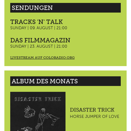
SENDUNGEN
TRACKS 'N' TALK
SUNDAY | 09. AUGUST | 21:00
DAS FILMMAGAZIN
SUNDAY | 23. AUGUST | 21:00
LIVESTREAM AUF COLORADIO.ORG
ALBUM DES MONATS
DISASTER TRICK
HORSE JUMPER OF LOVE