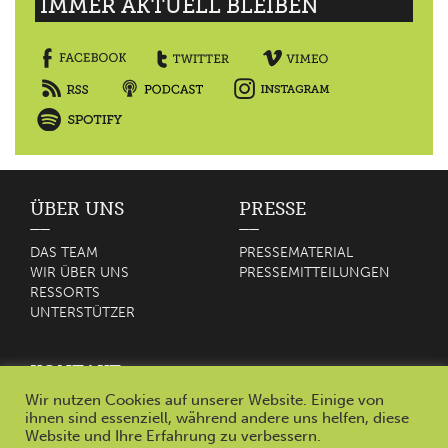
IMMER AKTUELL BLEIBEN
ÜBER UNS
PRESSE
DAS TEAM
PRESSEMATERIAL
WIR ÜBER UNS
PRESSEMITTEILUNGEN
RESSORTS
UNTERSTÜTZER
KONTAKT
Wir nutzen Cookies auf unserer Website. Einige von
KONTAKT
ihnen sind essenziell, während andere uns helfen, diese
Website und Ihre Erfahrung zu verbessern.
IMPRESSUM