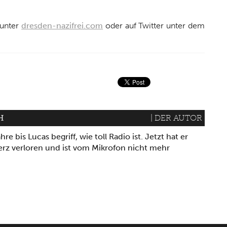
um
die
 unter
dresden-nazifrei.com
oder auf Twitter unter dem
Lautstärke
zu
regeln.
H
| DER AUTOR
hre bis Lucas begriff, wie toll Radio ist. Jetzt hat er
erz verloren und ist vom Mikrofon nicht mehr