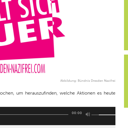
Abbildung: Bündnis Dresden Nazifrei
rochen, um herauszufinden, welche Aktionen es heute
Pfeiltasten
00:00
Hoch/Runter
benutzen,