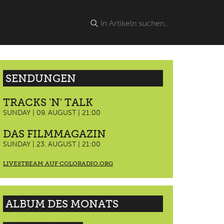
SENDUNGEN
TRACKS 'N' TALK
SUNDAY | 09. AUGUST | 21:00
DAS FILMMAGAZIN
SUNDAY | 23. AUGUST | 21:00
LIVESTREAM AUF COLORADIO.ORG
ALBUM DES MONATS