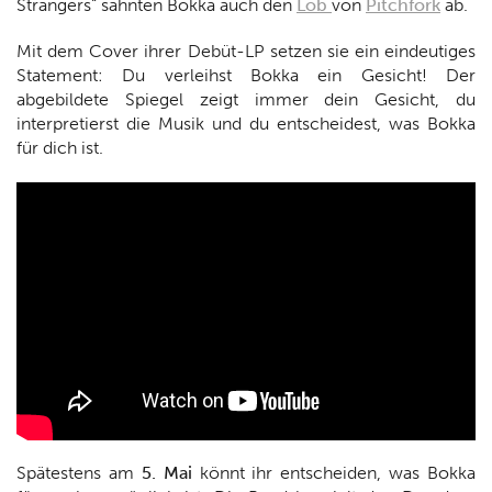
Strangers“ sahnten Bokka auch den
Lob
von
Pitchfork
ab.
Mit dem Cover ihrer Debüt-LP setzen sie ein eindeutiges
Statement: Du verleihst Bokka ein Gesicht! Der
abgebildete Spiegel zeigt immer dein Gesicht, du
interpretierst die Musik und du entscheidest, was Bokka
für dich ist.
Spätestens am
5. Mai
könnt ihr entscheiden, was Bokka