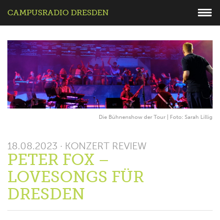
CAMPUSRADIO DRESDEN
Die Bühnenshow der Tour | Foto: Sarah Lillig
18.08.2023 · KONZERT REVIEW
PETER FOX –
LOVESONGS FÜR
DRESDEN