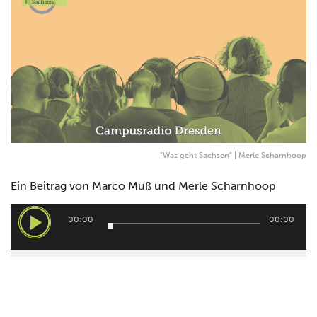
"Was geht Sachsen" | Merle Scharnhoop
Ein Beitrag von Marco Muß und Merle Scharnhoop
Audio-
00:00
00:00
Player