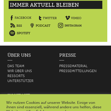
IMMER AKTUELL BLEIBEN
ÜBER UNS
PRESSE
DAS TEAM
PRESSEMATERIAL
WIR ÜBER UNS
PRESSEMITTEILUNGEN
RESSORTS
UNTERSTÜTZER
KONTAKT
Wir nutzen Cookies auf unserer Website. Einige von
KONTAKT
ihnen sind essenziell, während andere uns helfen, diese