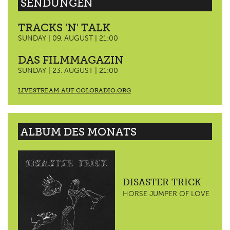
SENDUNGEN
TRACKS 'N' TALK
SUNDAY | 09. AUGUST | 21:00
DAS FILMMAGAZIN
SUNDAY | 23. AUGUST | 21:00
LIVESTREAM AUF COLORADIO.ORG
ALBUM DES MONATS
DISASTER TRICK
HORSE JUMPER OF LOVE