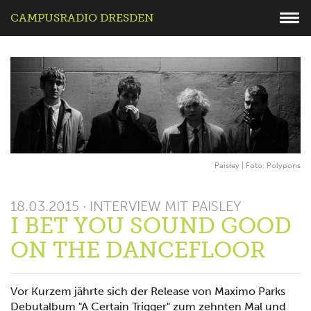
CAMPUSRADIO DRESDEN
Paisley | Foto: Polypons
18.03.2015 · INTERVIEW MIT PAISLEY
I BET YOU SOUND GOOD
ON THE DANCEFLOOR
Vor Kurzem jährte sich der Release von Maximo Parks
Debutalbum "A Certain Trigger" zum zehnten Mal und