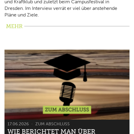
und Kraftklub und zuletzt beim Campusfestival in
Dresden. Im Interview verrät er viel über anstehende
Pläne und Ziele.
MEHR
17.06.2026
ZUM ABSCHLUSS
WIE BERICHTET MAN ÜBER