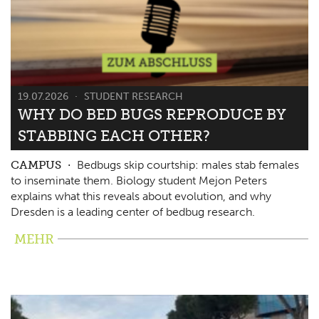
19.07.2026
STUDENT RESEARCH
WHY DO BED BUGS REPRODUCE BY
STABBING EACH OTHER?
CAMPUS
Bedbugs skip courtship: males stab females
to inseminate them. Biology student Mejon Peters
explains what this reveals about evolution, and why
Dresden is a leading center of bedbug research.
MEHR