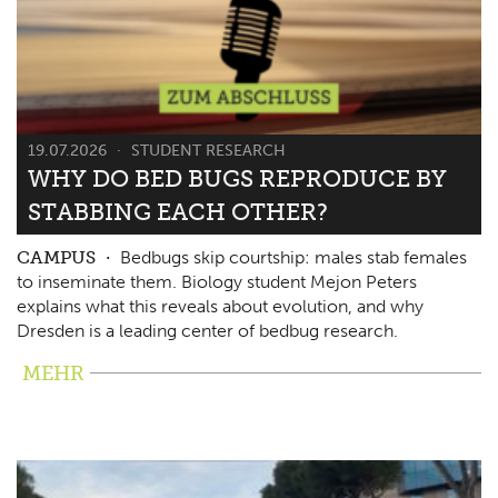
19.07.2026
STUDENT RESEARCH
WHY DO BED BUGS REPRODUCE BY
STABBING EACH OTHER?
CAMPUS
Bedbugs skip courtship: males stab females
to inseminate them. Biology student Mejon Peters
explains what this reveals about evolution, and why
Dresden is a leading center of bedbug research.
MEHR