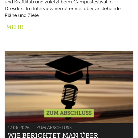
und Kraftklub und zuletzt beim Campusfestival in
Dresden. Im Interview verrät er viel über anstehende
Pläne und Ziele.
MEHR
17.06.2026
ZUM ABSCHLUSS
WIE BERICHTET MAN ÜBER