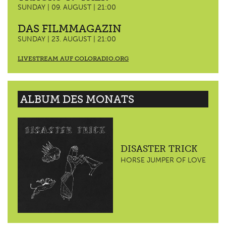
SUNDAY | 09. AUGUST | 21:00
DAS FILMMAGAZIN
SUNDAY | 23. AUGUST | 21:00
LIVESTREAM AUF COLORADIO.ORG
ALBUM DES MONATS
DISASTER TRICK
HORSE JUMPER OF LOVE