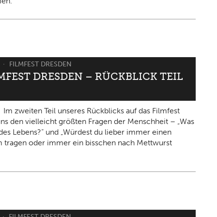
en.
6
FILMFEST DRESDEN
LMFEST DRESDEN – RÜCKBLICK TEIL
Im zweiten Teil unseres Rückblicks auf das Filmfest
 uns den vielleicht größten Fragen der Menschheit – „Was
n des Lebens?“ und „Würdest du lieber immer einen
 tragen oder immer ein bisschen nach Mettwurst
FILMFEST DRESDEN