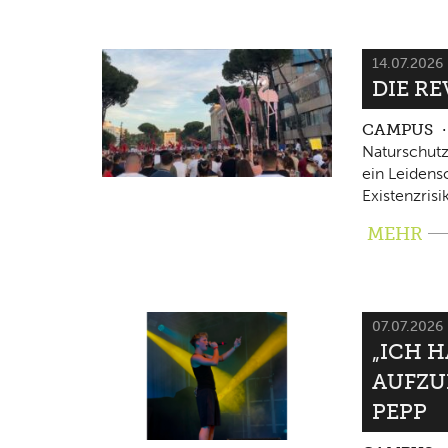
14.07.2026
DIE RE
CAMPUS
Naturschutz
ein Leidensc
Existenzrisi
MEHR
07.07.2026
„ICH 
AUFZU
PEPP