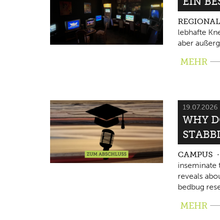
EIN B
REGIONA
lebhafte Kne
aber außerg
MEHR
19.07.2026
WHY D
STABB
CAMPUS
inseminate 
reveals abo
bedbug rese
MEHR