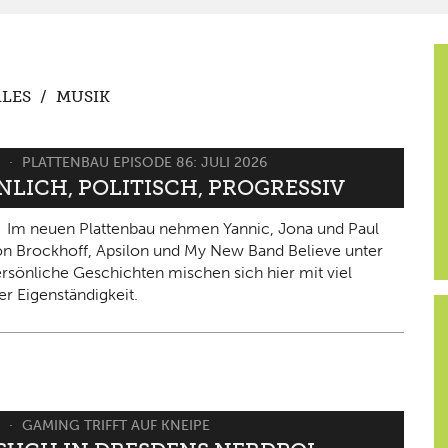
LES
/
MUSIK
6
PLATTENBAU EPISODE 86: JULI 2026
NLICH, POLITISCH, PROGRESSIV
Im neuen Plattenbau nehmen Yannic, Jona und Paul
on Brockhoff, Apsilon und My New Band Believe unter
ersönliche Geschichten mischen sich hier mit viel
er Eigenständigkeit.
6
GAMING TRIFFT AUF KNEIPE