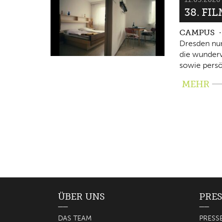
38. FI
CAMPUS
Dresden nun
die wunderv
sowie persö
MEHR
ÜBER UNS
PRES
DAS TEAM
PRESS