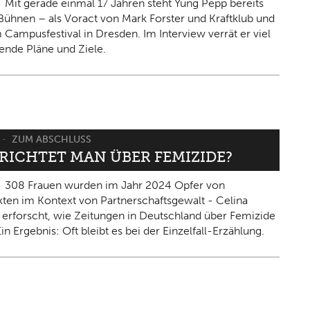
Mit gerade einmal 17 Jahren steht Yung Pepp bereits
Bühnen – als Voract von Mark Forster und Kraftklub und
 Campusfestival in Dresden. Im Interview verrät er viel
ende Pläne und Ziele.
ZUM ABSCHLUSS
ERICHTET MAN ÜBER FEMIZIDE?
308 Frauen wurden im Jahr 2024 Opfer von
kten im Kontext von Partnerschaftsgewalt - Celina
 erforscht, wie Zeitungen in Deutschland über Femizide
in Ergebnis: Oft bleibt es bei der Einzelfall-Erzählung.