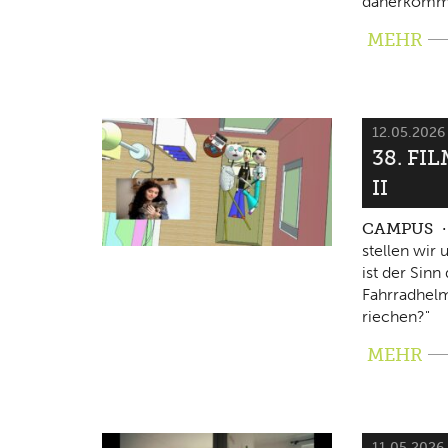
daherkomm
MEHR
12.05.202
38. FI
II
CAMPUS
stellen wir
ist der Sin
Fahrradhelm
riechen?"
MEHR
11.05.2026