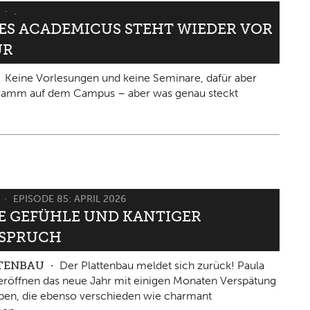
6
.
IES ACADEMICUS STEHT WIEDER VOR
ÜR
Keine Vorlesungen und keine Seminare, dafür aber
gramm auf dem Campus – aber was genau steckt
6
EPISODE 85: APRIL 2026
 GEFÜHLE UND KANTIGER W
PRUCH
TTENBAU
Der Plattenbau meldet sich zurück! Paula
eröffnen das neue Jahr mit einigen Monaten Verspätung
ben, die ebenso verschieden wie charmant