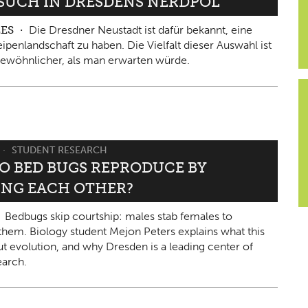
ESUCH IN DRESDENS NERDPOL
LES
Die Dresdner Neustadt ist dafür bekannt, eine
ipenlandschaft zu haben. Die Vielfalt dieser Auswahl ist
ewöhnlicher, als man erwarten würde.
STUDENT RESEARCH
O BED BUGS REPRODUCE BY
ING EACH OTHER?
Bedbugs skip courtship: males stab females to
them. Biology student Mejon Peters explains what this
ut evolution, and why Dresden is a leading center of
arch.