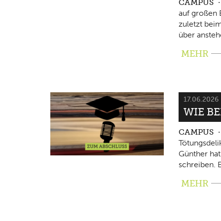
CAMPUS
auf großen 
zuletzt beim
über ansteh
MEHR
17.06.2026
WIE B
CAMPUS
Tötungsdeli
Günther hat
schreiben. E
MEHR