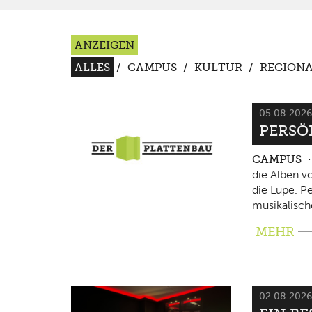
ANZEIGEN
ALLES
/
CAMPUS
/
KULTUR
/
REGIONA
05.08.202
PERSÖ
CAMPUS
die Alben v
die Lupe. P
musikalisch
MEHR
02.08.202