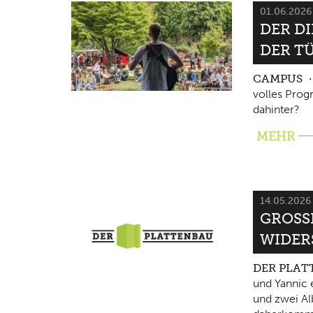
01.06.202
DER D
DER T
CAMPUS
volles Pro
dahinter?
MEHR
14.05.202
GROSSE
IDERS
DER PLA
und Yannic 
und zwei Al