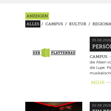
ANZEIGEN
ALLES
/
CAMPUS
/
KULTUR
/
REGIONA
05.08.202
PERSÖ
CAMPUS
die Alben v
die Lupe. P
musikalisch
MEHR
02.08.202