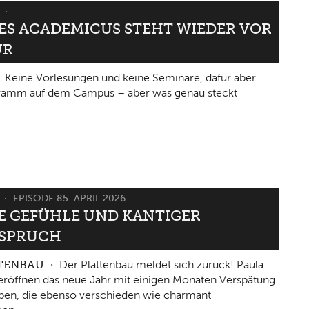
6
.
IES ACADEMICUS STEHT WIEDER VOR
ÜR
Keine Vorlesungen und keine Seminare, dafür aber
gramm auf dem Campus – aber was genau steckt
6
EPISODE 85: APRIL 2026
 GEFÜHLE UND KANTIGER W
PRUCH
TTENBAU
Der Plattenbau meldet sich zurück! Paula
eröffnen das neue Jahr mit einigen Monaten Verspätung
ben, die ebenso verschieden wie charmant