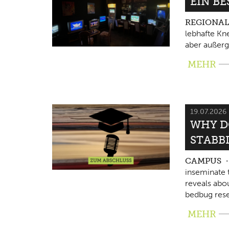
EIN B
REGIONA
lebhafte Kne
aber außerg
MEHR
19.07.2026
WHY D
STABB
CAMPUS
inseminate 
reveals abo
bedbug rese
MEHR