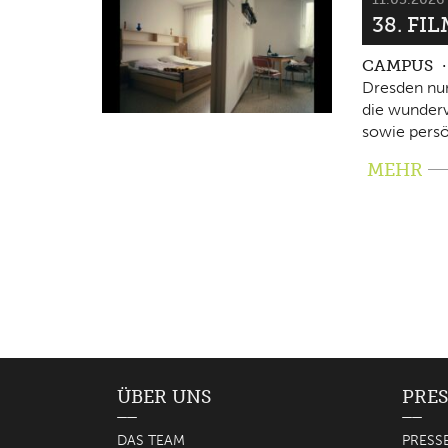
38. FI
CAMPUS
Dresden nun
die wunderv
sowie persö
MEHR
ÜBER UNS
PRES
DAS TEAM
PRESS