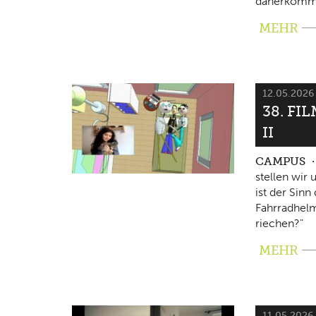
daherkomm
MEHR
12.05.202
38. FI
II
CAMPUS
stellen wir
ist der Sin
Fahrradhelm
riechen?"
MEHR
11.05.2026