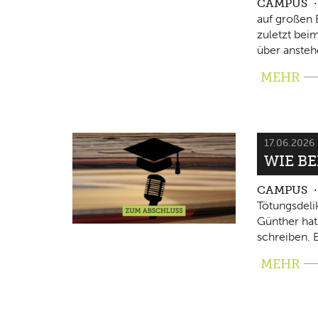
CAMPUS
auf großen 
zuletzt beim
über ansteh
MEHR
17.06.2026
WIE B
CAMPUS
Tötungsdeli
Günther hat
schreiben. E
MEHR