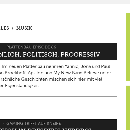
LES
/
MUSIK
6
PLATTENBAU EPISODE 86
NLICH, POLITISCH, PROGRESSIV
Im neuen Plattenbau nehmen Yannic, Jona und Paul
on Brockhoff, Apsilon und My New Band Believe unter
ersönliche Geschichten mischen sich hier mit viel
er Eigenständigkeit.
6
GAMING TRIFFT AUF KNEIPE