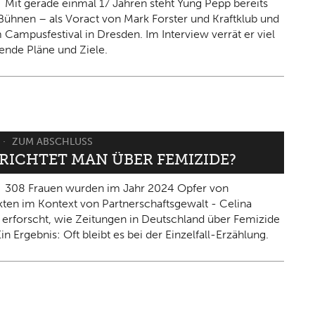
Mit gerade einmal 17 Jahren steht Yung Pepp bereits
Bühnen – als Voract von Mark Forster und Kraftklub und
 Campusfestival in Dresden. Im Interview verrät er viel
ende Pläne und Ziele.
ZUM ABSCHLUSS
ERICHTET MAN ÜBER FEMIZIDE?
308 Frauen wurden im Jahr 2024 Opfer von
kten im Kontext von Partnerschaftsgewalt - Celina
 erforscht, wie Zeitungen in Deutschland über Femizide
in Ergebnis: Oft bleibt es bei der Einzelfall-Erzählung.