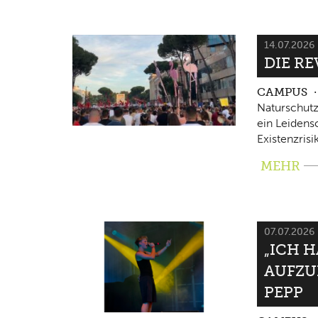
14.07.2026
DIE RE
CAMPUS
Naturschutz
ein Leidensc
Existenzrisi
MEHR
07.07.2026
„ICH 
AUFZU
PEPP