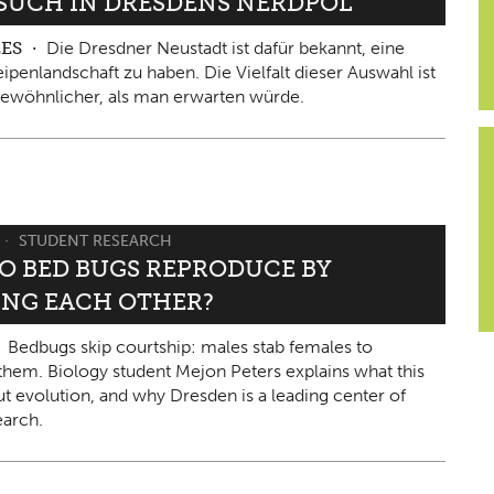
ESUCH IN DRESDENS NERDPOL
LES
Die Dresdner Neustadt ist dafür bekannt, eine
ipenlandschaft zu haben. Die Vielfalt dieser Auswahl ist
ewöhnlicher, als man erwarten würde.
STUDENT RESEARCH
O BED BUGS REPRODUCE BY
ING EACH OTHER?
Bedbugs skip courtship: males stab females to
them. Biology student Mejon Peters explains what this
ut evolution, and why Dresden is a leading center of
arch.