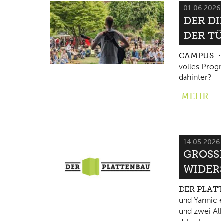
01.06.202
DER D
DER T
CAMPUS
volles Pro
dahinter?
MEHR
14.05.202
GROSSE
IDERS
DER PLA
und Yannic 
und zwei Al