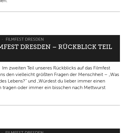
en.
6
FILMFEST DRESDEN
LMFEST DRESDEN – RÜCKBLICK TEIL
Im zweiten Teil unseres Rückblicks auf das Filmfest
 uns den vielleicht größten Fragen der Menschheit – „Was
n des Lebens?“ und „Würdest du lieber immer einen
 tragen oder immer ein bisschen nach Mettwurst
FILMFEST DRESDEN