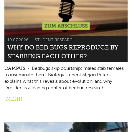
19.07.2026
STUDENT RESEARCH
WHY DO BED BUGS REPRODUCE BY
STABBING EACH OTHER?
CAMPUS
Bedbugs skip courtship: males stab females
to inseminate them. Biology student Mejon Peters
explains what this reveals about evolution, and why
Dresden is a leading center of bedbug research.
MEHR