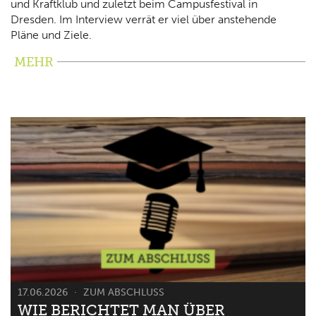
und Kraftklub und zuletzt beim Campusfestival in
Dresden. Im Interview verrät er viel über anstehende
Pläne und Ziele.
MEHR
17.06.2026
ZUM ABSCHLUSS
WIE BERICHTET MAN ÜBER