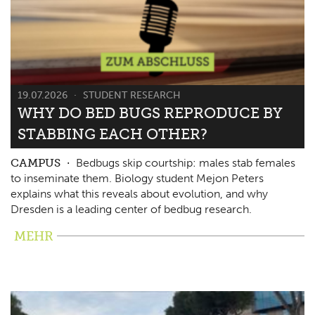
19.07.2026
STUDENT RESEARCH
WHY DO BED BUGS REPRODUCE BY
STABBING EACH OTHER?
CAMPUS
Bedbugs skip courtship: males stab females
to inseminate them. Biology student Mejon Peters
explains what this reveals about evolution, and why
Dresden is a leading center of bedbug research.
MEHR