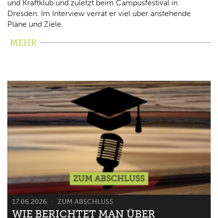
und Kraftklub und zuletzt beim Campusfestival in
Dresden. Im Interview verrät er viel über anstehende
Pläne und Ziele.
MEHR
17.06.2026
ZUM ABSCHLUSS
WIE BERICHTET MAN ÜBER