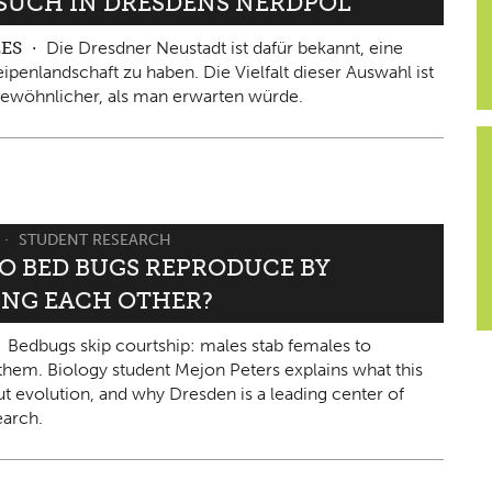
ESUCH IN DRESDENS NERDPOL
LES
Die Dresdner Neustadt ist dafür bekannt, eine
ipenlandschaft zu haben. Die Vielfalt dieser Auswahl ist
ewöhnlicher, als man erwarten würde.
STUDENT RESEARCH
O BED BUGS REPRODUCE BY
ING EACH OTHER?
Bedbugs skip courtship: males stab females to
them. Biology student Mejon Peters explains what this
ut evolution, and why Dresden is a leading center of
arch.