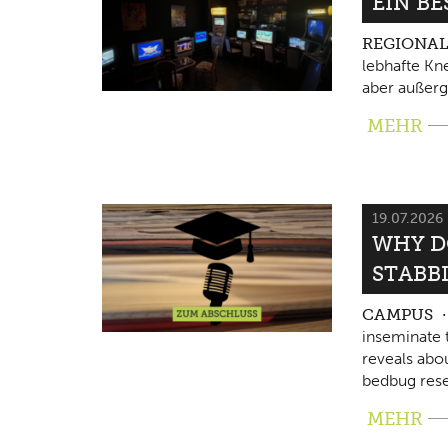
EIN B
REGIONA
lebhafte Kne
aber außerg
MEHR
19.07.2026
WHY D
STABB
CAMPUS
inseminate 
reveals abo
bedbug rese
MEHR