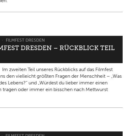
en.
6
FILMFEST DRESDEN
LMFEST DRESDEN – RÜCKBLICK TEIL
Im zweiten Teil unseres Rückblicks auf das Filmfest
 uns den vielleicht größten Fragen der Menschheit – „Was
n des Lebens?“ und „Würdest du lieber immer einen
 tragen oder immer ein bisschen nach Mettwurst
FILMFEST DRESDEN