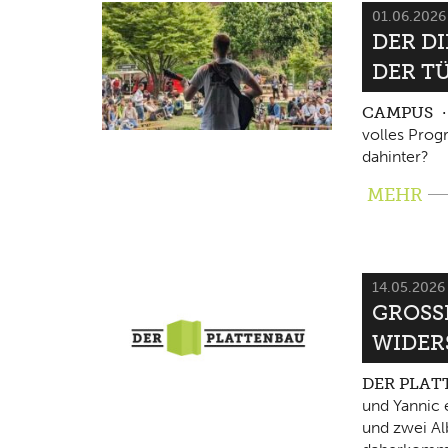
01.06.202
DER D
DER T
CAMPUS
volles Pro
dahinter?
MEHR
14.05.202
GROSSE
IDERS
DER PLA
und Yannic 
und zwei Al