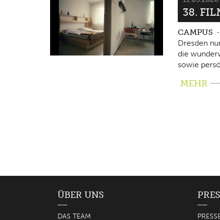
38. FI
CAMPUS
Dresden nun
die wunderv
sowie persö
MEHR
ÜBER UNS
PRES
DAS TEAM
PRESS