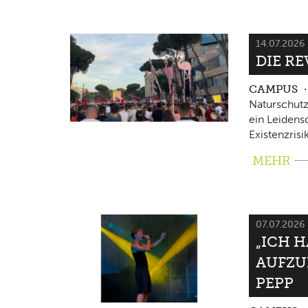
14.07.2026
DIE RE
CAMPUS
Naturschutz
ein Leidensc
Existenzrisi
MEHR
07.07.2026
„ICH 
AUFZU
PEPP