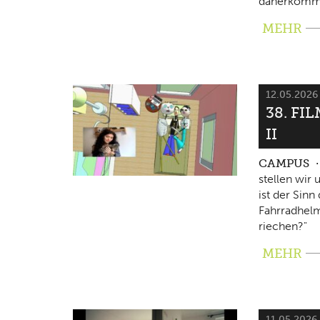
daherkomm
MEHR
12.05.202
38. FI
II
CAMPUS
stellen wir
ist der Sin
Fahrradhelm
riechen?"
MEHR
11.05.2026