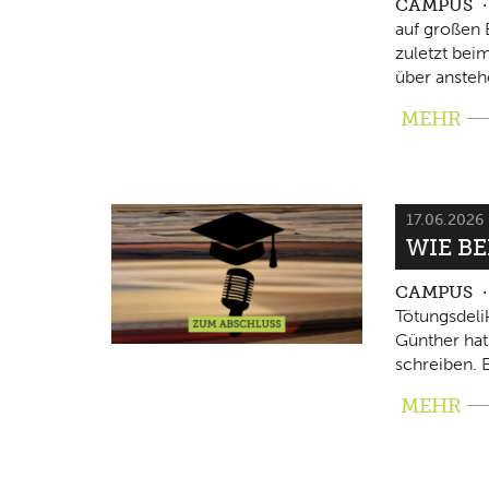
CAMPUS
auf großen 
zuletzt beim
über ansteh
MEHR
17.06.2026
WIE B
CAMPUS
Tötungsdeli
Günther hat
schreiben. E
MEHR