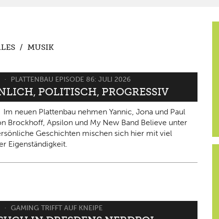
LES
/
MUSIK
6
PLATTENBAU EPISODE 86: JULI 2026
NLICH, POLITISCH, PROGRESSIV
Im neuen Plattenbau nehmen Yannic, Jona und Paul
on Brockhoff, Apsilon und My New Band Believe unter
ersönliche Geschichten mischen sich hier mit viel
er Eigenständigkeit.
6
GAMING TRIFFT AUF KNEIPE