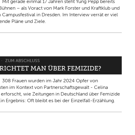
Mit gerade einmal 17 Jahren steht Yung Pepp bereits
Bühnen – als Voract von Mark Forster und Kraftklub und
 Campusfestival in Dresden. Im Interview verrät er viel
ende Pläne und Ziele.
ZUM ABSCHLUSS
ERICHTET MAN ÜBER FEMIZIDE?
308 Frauen wurden im Jahr 2024 Opfer von
kten im Kontext von Partnerschaftsgewalt - Celina
 erforscht, wie Zeitungen in Deutschland über Femizide
in Ergebnis: Oft bleibt es bei der Einzelfall-Erzählung.