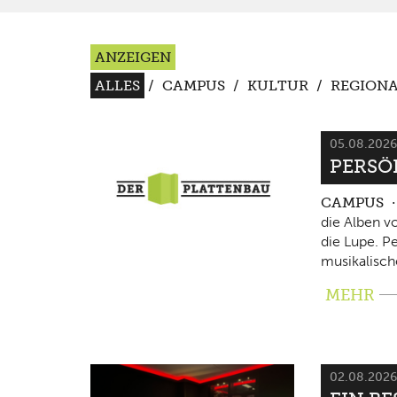
ANZEIGEN
ALLES
/
CAMPUS
/
KULTUR
/
REGIONA
05.08.202
PERSÖ
CAMPUS
die Alben v
die Lupe. P
musikalisch
MEHR
02.08.202