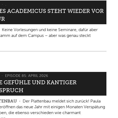
6
.
IES ACADEMICUS STEHT WIEDER VOR
ÜR
Keine Vorlesungen und keine Seminare, dafür aber
gramm auf dem Campus – aber was genau steckt
6
EPISODE 85: APRIL 2026
 GEFÜHLE UND KANTIGER W
PRUCH
TTENBAU
Der Plattenbau meldet sich zurück! Paula
eröffnen das neue Jahr mit einigen Monaten Verspätung
ben, die ebenso verschieden wie charmant