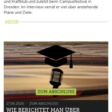
und Kraftklub und zuletzt beim Campusfestival in
Dresden. Im Interview verrät er viel über anstehende
Pläne und Ziele.
MEHR
17.06.2026
ZUM ABSCHLUSS
WIE BERICHTET MAN ÜBER