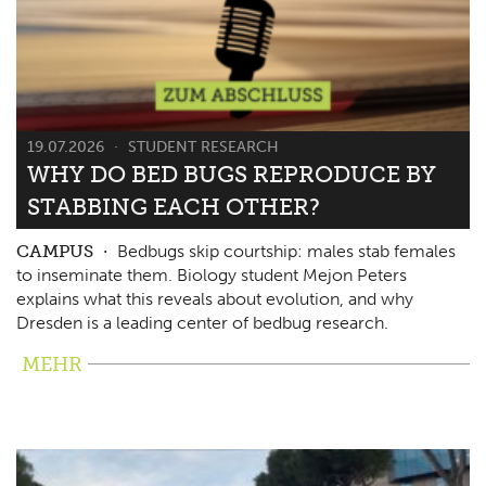
19.07.2026
STUDENT RESEARCH
WHY DO BED BUGS REPRODUCE BY
STABBING EACH OTHER?
CAMPUS
Bedbugs skip courtship: males stab females
to inseminate them. Biology student Mejon Peters
explains what this reveals about evolution, and why
Dresden is a leading center of bedbug research.
MEHR