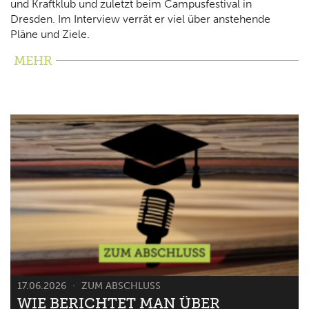
und Kraftklub und zuletzt beim Campusfestival in
Dresden. Im Interview verrät er viel über anstehende
Pläne und Ziele.
MEHR
17.06.2026
ZUM ABSCHLUSS
WIE BERICHTET MAN ÜBER