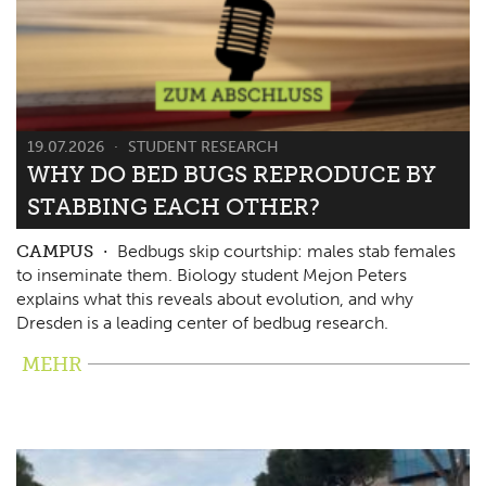
19.07.2026
STUDENT RESEARCH
WHY DO BED BUGS REPRODUCE BY
STABBING EACH OTHER?
CAMPUS
Bedbugs skip courtship: males stab females
to inseminate them. Biology student Mejon Peters
explains what this reveals about evolution, and why
Dresden is a leading center of bedbug research.
MEHR