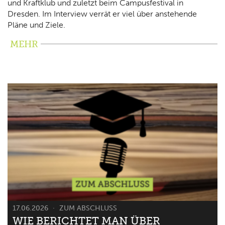
und Kraftklub und zuletzt beim Campusfestival in
Dresden. Im Interview verrät er viel über anstehende
Pläne und Ziele.
MEHR
17.06.2026
ZUM ABSCHLUSS
WIE BERICHTET MAN ÜBER