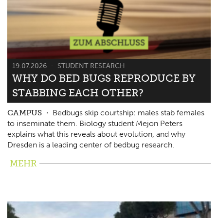
19.07.2026
STUDENT RESEARCH
WHY DO BED BUGS REPRODUCE BY
STABBING EACH OTHER?
CAMPUS
Bedbugs skip courtship: males stab females
to inseminate them. Biology student Mejon Peters
explains what this reveals about evolution, and why
Dresden is a leading center of bedbug research.
MEHR